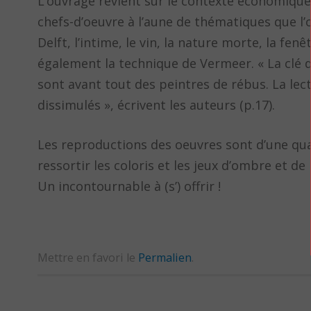
L’ouvrage revient sur le contexte économique e
chefs-d’oeuvre à l’aune de thématiques que l’
Delft, l’intime, le vin, la nature morte, la fenêt
également la technique de Vermeer. « La clé du
sont avant tout des peintres de rébus. La lec
dissimulés », écrivent les auteurs (p.17).
Les reproductions des oeuvres sont d’une quali
ressortir les coloris et les jeux d’ombre et de
Un incontournable à (s’) offrir !
Mettre en favori le
Permalien
.