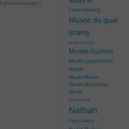
Musée du
A pied d’oeuvre(s)
»
Luxembourg
Musée du quai
Branly
Musée en Herbe
Musée Guimet
Musée Jacquemart-
André
Musée Maillol
Musée Marmottan
Monet
Musée Rodin
Nathan
Palais Galliera