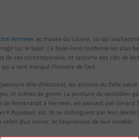
ition Vermeer
au musée du Louvre, ou qui souhaitent 
age sur le sujet. Ce beau-livre condense les plus b
res de ses contemporains, et apporte des clés de lect
qui a tant marqué l’histoire de l’art.
einture dite d’Histoire), les artistes du XVIIe siècl
ages, et scènes de genre. La peinture du quotidien ga
ux de Rembrandt à Vermeer, en passant par Gerard T
 R Ruysdael, etc. Ils se distinguent par leur dextéri
 reflet d’un miroir, et l’expression de leur modèle.