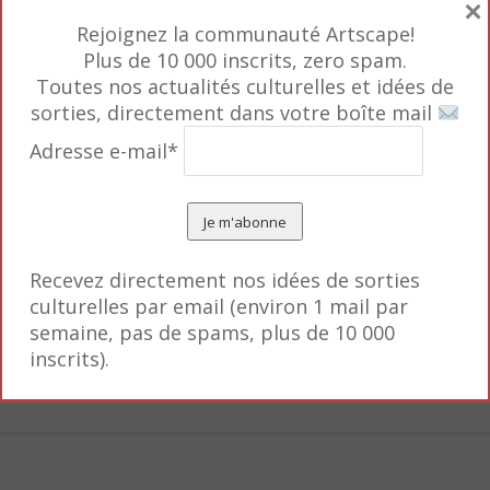
t politique qui a permis l’essor de cette peinture e
×
Rejoignez la communauté Artscape!
on retrouve de manière récurrente dans les toiles : 
Plus de 10 000 inscrits, zero spam.
re, la lettre, la musique, le jaune et bleu, la perle, et
Toutes nos actualités culturelles et idées de
 tableau chez les artistes du Nord est souvent dans 
sorties, directement dans votre boîte mail
ture de leurs oeuvres invite souvent à une quête d’in
Adresse e-mail*
té sans égale ; la maquette du livre est lumineuse, 
 lumière des peintures ; les textes sont clairs et enri
Recevez directement nos idées de sorties
culturelles par email (environ 1 mail par
semaine, pas de spams, plus de 10 000
inscrits).