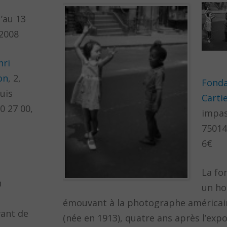
’au 13
 2008
nri
on
, 2,
Fonda
uis
Carti
0 27 00,
impas
75014
6€
La fo
n
un h
émouvant à la photographe américain
vant de
(née en 1913), quatre ans après l’exp