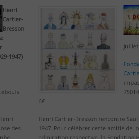
Henri
Cartier-
Bresson
s:
juille
r
929-1947)
Fonda
Carti
impas
 Lebouis
75014
6€
Henri
Henri Cartier-Bresson rencontre Saul
pose des
1947. Pour célébrer cette amitié de l
aphe
admiration respective, la Fondation H