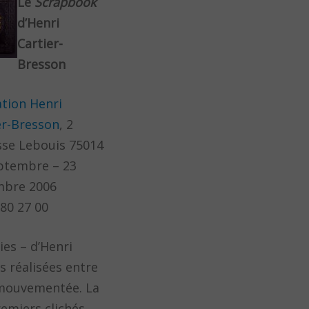
Le
Scrapbook
d’Henri
Cartier-
Bresson
tion Henri
er-Bresson
, 2
se Lebouis 75014
ptembre – 23
mbre 2006
 80 27 00
es – d’Henri
 réalisées entre
 mouvementée. La
emiers clichés