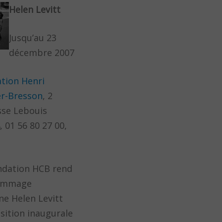
Helen Levitt
Jusqu’au 23
décembre 2007
tion Henri
er-Bresson
, 2
se Lebouis
, 01 56 80 27 00,
ndation HCB rend
ommage
e Helen Levitt
osition inaugurale