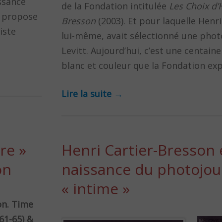
ssance
de la Fondation intitulée
Les Choix d’H
n propose
Bresson
(2003). Et pour laquelle Henr
iste
lui-même, avait sélectionné une phot
Levitt. Aujourd’hui, c’est une centaine
blanc et couleur que la Fondation ex
Lire la suite
→
re »
Henri Cartier-Bresson e
on
naissance du photojou
« intime »
on. Time
61-65) &