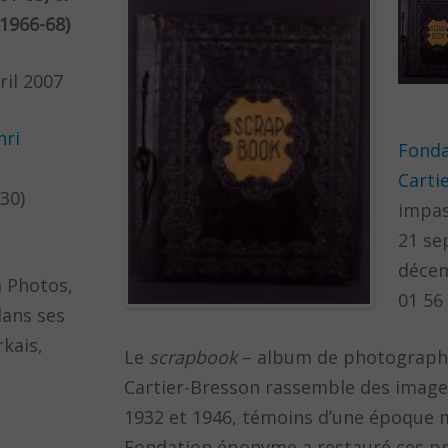
(1966-68)
ril 2007
nri
Fonda
Carti
30)
impas
21 se
déce
 Photos,
01 56
dans ses
kais,
Le
scrapbook
– album de photographi
Cartier-Bresson rassemble des images
1932 et 1946, témoins d’une époque
Fondation éponyme a restauré ces pr