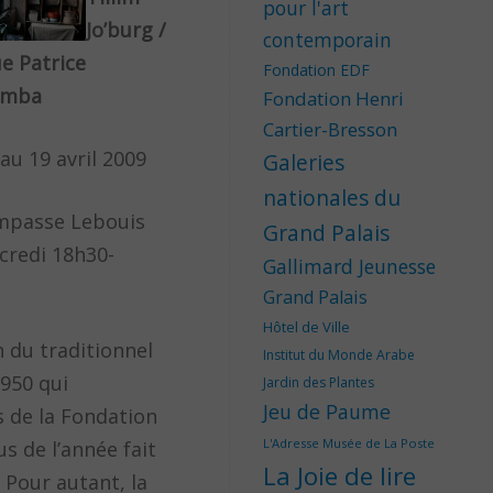
pour l'art
Jo’burg /
contemporain
e Patrice
Fondation EDF
umba
Fondation Henri
Cartier-Bresson
au 19 avril 2009
Galeries
nationales du
 impasse Lebouis
Grand Palais
credi 18h30-
Gallimard Jeunesse
Grand Palais
Hôtel de Ville
 du traditionnel
Institut du Monde Arabe
1950 qui
Jardin des Plantes
Jeu de Paume
s de la Fondation
L'Adresse Musée de La Poste
s de l’année fait
La Joie de lire
 Pour autant, la