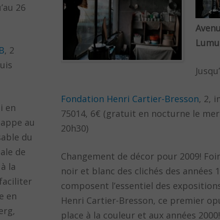
’au 26
Avenu
Lum
B
, 2
uis
Jusqu’
Fondation Henri Cartier-Bresson
, 2,
i en
75014, 6€ (gratuit en nocturne le mer
happe au
20h30)
sable du
nale de
Changement de décor pour 2009! Foin
à la
noir et blanc des clichés des années 
aciliter
composent l’essentiel des exposition
e en
Henri Cartier-Bresson, ce premier opu
erg,
place à la couleur et aux années 2000!