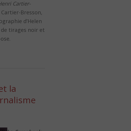
enri Cartier-
i Cartier-Bresson,
ographie d’Helen
 de tirages noir et
pose.
t la
rnalisme