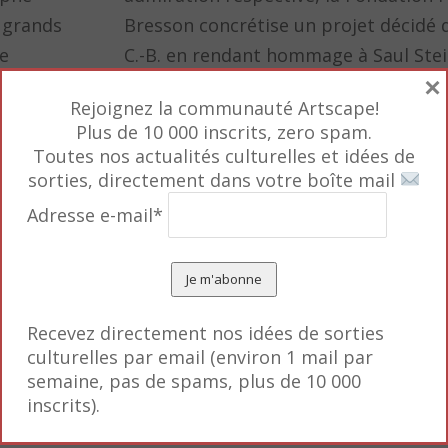
 grands
Bresson concrétise un projet décidé d
e
C.-B. en rendant hommage à Saul Stei
×
hettos
1999).
Rejoignez la communauté Artscape!
ntérêt des
Plus de 10 000 inscrits, zero spam.
Lire la suite
→
Toutes nos actualités culturelles et idées de
sorties, directement dans votre boîte mail
Adresse e-mail*
nçaise
Le regard doux et poé
Recevez directement nos idées de sorties
Leiter
d’Helen Levitt sur le N
culturelles par email (environ 1 mail par
semaine, pas de spams, plus de 10 000
pauvres
inscrits).
Leiter