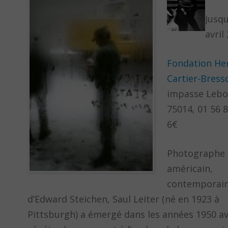
Jusqu
avril
Fondation He
Cartier-Bress
impasse Lebo
75014, 01 56 8
6€
Photographe
américain,
contemporai
d’Edward Steichen, Saul Leiter (né en 1923 à
Pittsburgh) a émergé dans les années 1950 a