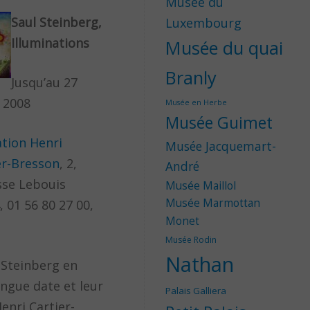
Musée du
Saul Steinberg,
Luxembourg
Illuminations
Musée du quai
Branly
Jusqu’au 27
t 2008
Musée en Herbe
Musée Guimet
tion Henri
Musée Jacquemart-
er-Bresson
, 2,
André
se Lebouis
Musée Maillol
Musée Marmottan
, 01 56 80 27 00,
Monet
Musée Rodin
Nathan
 Steinberg en
ongue date et leur
Palais Galliera
enri Cartier-