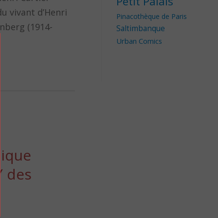
Petit Palais
u vivant d’Henri
Pinacothèque de Paris
nberg (1914-
Saltimbanque
Urban Comics
tique
Y des