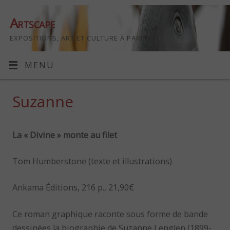
Artscape
EXPOSITIONS, ART ET CULTURE À PARIS
MENU
Suzanne
La « Divine » monte au filet
Tom Humberstone (texte et illustrations)
Ankama Éditions, 216 p., 21,90€
Ce roman graphique raconte sous forme de bande
dessinées la biographie de Suzanne Lenglen (1899-