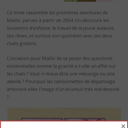
Ce tome rassemble les premières aventures de
Maliki, parues à partir de 2004. On découvre les
souvenirs d’enfance, le travail de la jeune auteure,
ses rêves, et surtout son quotidien avec ses deux
chats gredins.
L’occasion pour Maliki de se poser des questions
existentielles comme la gravité a-t-elle un effet sur
les chats ? Vaut-il mieux être une mésange ou une
abeille ? Pourquoi les camionnettes de dépannage
arborent-elles l’image d’un écureuil très mal dessiné
?
×