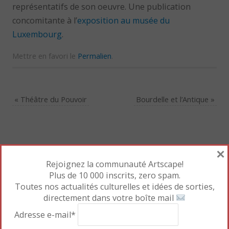
représentatifs de son oeuvre. Une publication
concomitante à l’
exposition au musée du
Luxembourg
.
Mettre en favori le
Permalien
.
«
Théâtre du Pouvoir
Bourdelle et l’Antique
»
Laisser un commentaire
×
Votre adresse e-mail ne sera pas publiée.
Les champs
Rejoignez la communauté Artscape!
Plus de 10 000 inscrits, zero spam.
obligatoires sont indiqués avec
*
Toutes nos actualités culturelles et idées de sorties,
Commentaire
directement dans votre boîte mail
*
Adresse e-mail*