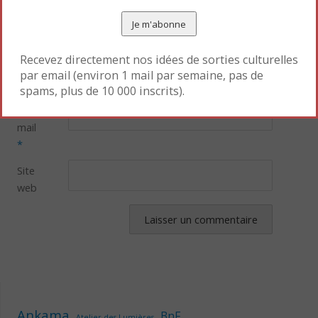
Recevez directement nos idées de sorties culturelles
Nom
par email (environ 1 mail par semaine, pas de
*
spams, plus de 10 000 inscrits).
E-
mail
*
Site
web
Ankama
BnF
Atelier des Lumières