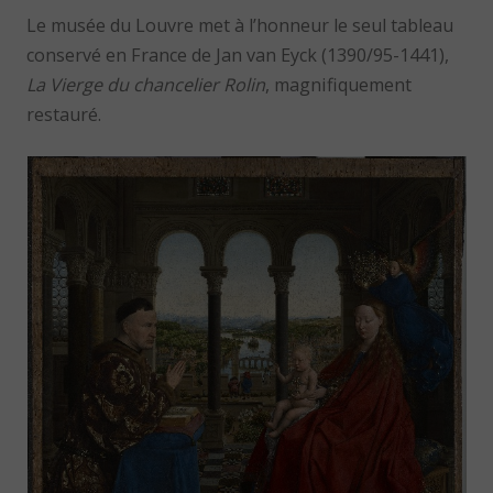
Le musée du Louvre met à l’honneur le seul tableau
conservé en France de Jan van Eyck (1390/95-1441),
La Vierge du chancelier Rolin
, magnifiquement
restauré.