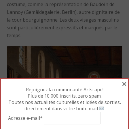
costume, comme la représentation de Baudoin de
Lannoy (Gemäldegalerie, Berlin), autre dignitaire de
la cour bourguignonne. Les deux visages masculins
sont particulièrement expressifs et marqués par le
temps.
×
Rejoignez la communauté Artscape!
Plus de 10 000 inscrits, zero spam.
Toutes nos actualités culturelles et idées de sorties,
directement dans votre boîte mail
Adresse e-mail*