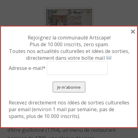
×
Rejoignez la communauté Artscape!
Plus de 10 000 inscrits, zero spam.
Toutes nos actualités culturelles et idées de sorties,
directement dans votre boîte mail
Adresse e-mail*
Des expositions-dossiers verront le jour trois fois
par an dans le hall d’accueil. Sont notamment
présentés pour la réouverture : le manuscrit
Recevez directement nos idées de sorties culturelles
enluminé de
La Vie de saint Eloi
(vers 1370), un plan
par email (environ 1 mail par semaine, pas de
de la ville de Paris de 1656, la dernière lettre de
spams, plus de 10 000 inscrits).
Camille Desmoulins à sa femme Lucile à la veille
d’être guillotiné (1794), un menu de restaurant