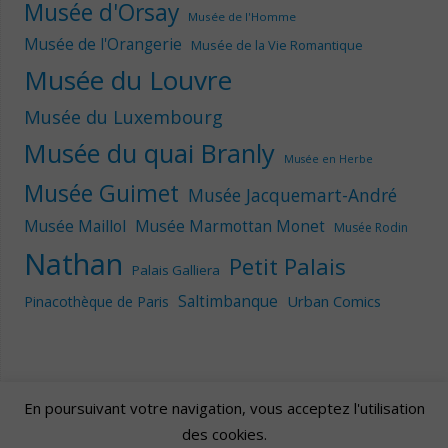
Musée d'Orsay
Musée de l'Homme
Musée de l'Orangerie
Musée de la Vie Romantique
Musée du Louvre
Musée du Luxembourg
Musée du quai Branly
Musée en Herbe
Musée Guimet
Musée Jacquemart-André
Musée Maillol
Musée Marmottan Monet
Musée Rodin
Nathan
Petit Palais
Palais Galliera
Saltimbanque
Urban Comics
Pinacothèque de Paris
En poursuivant votre navigation, vous acceptez l'utilisation
des cookies.
Artscape
| Fièrement propulsé par
Mantra
&
WordPress.