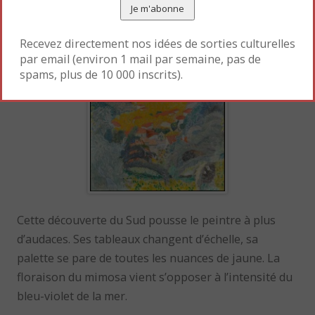
co-commissaire de l’exposition (conservateur en
chef au musée d’Orsay).
Recevez directement nos idées de sorties culturelles
par email (environ 1 mail par semaine, pas de
spams, plus de 10 000 inscrits).
Cette découverte du Sud pousse le peintre à plus
d’audaces. Ses tableaux changent d’échelle, sa
palette se pare de toutes les nuances de jaune. La
floraison du mimosa vient s’opposer à l’intensité du
bleu-violet de la mer.