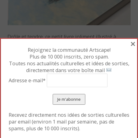
Drôle et tendre, ce petit livre joliment illustré à
×
l’acrylique réconfortera les plus petits, tout en
Rejoignez la communauté Artscape!
attendrissant les plus grands.
Plus de 10 000 inscrits, zero spam.
Toutes nos actualités culturelles et idées de sorties,
Mettre en favori le
Permalien
.
directement dans votre boîte mail
Adresse e-mail*
«
Une journée au XVIIIe
Barrio Negro
»
siècle
Recevez directement nos idées de sorties culturelles
par email (environ 1 mail par semaine, pas de
spams, plus de 10 000 inscrits).
Laisser un commentaire