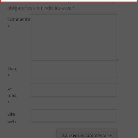
Votre adresse e-mail ne sera pas publiée.
Les champs
obligatoires sont indiqués avec
*
Commentaire
*
Nom
*
E-
mail
*
Site
web