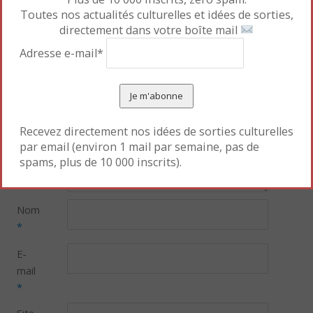
Toutes nos actualités culturelles et idées de sorties,
directement dans votre boîte mail
Laisser un commentaire
Adresse e-mail*
Votre adresse e-mail ne sera pas publiée.
Les champs
obligatoires sont indiqués avec
*
Commentaire
*
Recevez directement nos idées de sorties culturelles
par email (environ 1 mail par semaine, pas de
spams, plus de 10 000 inscrits).
Nom
*
E-
mail
*
Site