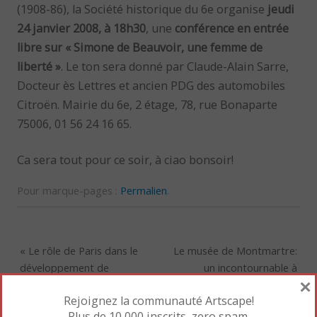
(1908-86), la Société historique du 6e organise
jeudi
24 janvier 2008, à 18h30
, une
conférence en entrée
libre sur « Simone de Beauvoir, une femme de
liberté »
. Le ton sera donné par Claude-Alain Sarre,
Docteur ès Lettres et ancien PDG des automobiles
Citroën. Mairie du 6e, 2 étage, 78, rue Bonaparte
75006, 01 56 24 16 65.
Ca sera tout pour ce soir, à ciao bonsoir!
Pour marque-pages :
Permalien
.
«
Le rôle de Paris dans le
Le musée de Montmartre:
développement de
un incontournable à
×
l’imprimerie
découvrir!
»
Rejoignez la communauté Artscape!
Plus de 10 000 inscrits, zero spam.