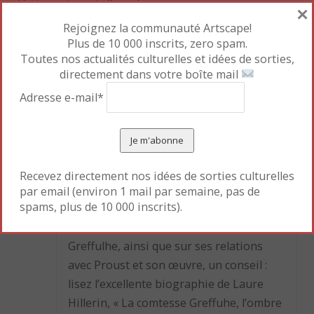
Mettre en favori le
Permalien
.
×
Rejoignez la communauté Artscape!
Plus de 10 000 inscrits, zero spam.
Toutes nos actualités culturelles et idées de sorties,
«
L’âge d’or de l’estampe
La vache orange
directement dans votre boîte mail
française
d’Albertine en coffret !
»
Adresse e-mail*
Une réponse à
La mode retrouvée
Recevez directement nos idées de sorties culturelles
par email (environ 1 mail par semaine, pas de
Oscar
4 JANVIER 2016 À 9:10
spams, plus de 10 000 inscrits).
Pour en savoir plus sur la comtesse
Greffulhe, ainsi que sur ses relations
avec Proust et son œuvre, un conseil :
lisez l’excellente biographie de Laure
Hillerin, « La comtesse Greffuhe, l’ombre