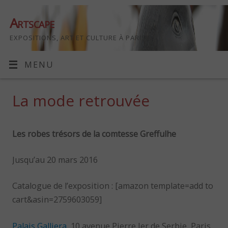
Artscape
EXPOSITIONS, ART ET CULTURE À PARIS
MENU
La mode retrouvée
Les robes trésors de la comtesse Greffulhe
Jusqu’au 20 mars 2016
Catalogue de l’exposition : [amazon template=add to
cart&asin=2759603059]
Palais Galliera
, 10 avenue Pierre Ier de Serbie, Paris