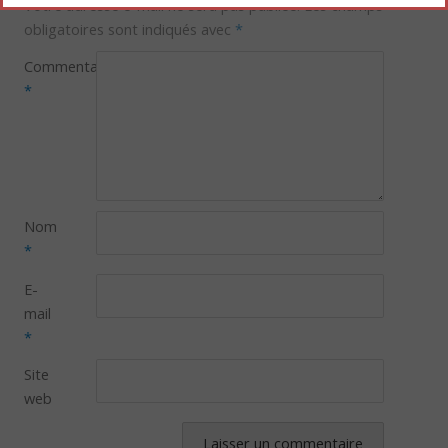
Votre adresse e-mail ne sera pas publiée.
Les champs
obligatoires sont indiqués avec
*
Commentaire
*
Nom
*
E-
mail
*
Site
web