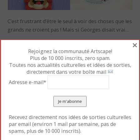
C’est frustrant d’être le seul à voir des choses que les
grands ne croient pas ! Mais si Georges disait vrai…
×
Un récit piquant et des dessins drôles font de cet
Rejoignez la communauté Artscape!
album un moment de lecture joyeux à partager avec
Plus de 10 000 inscrits, zero spam.
ses enfants.
Toutes nos actualités culturelles et idées de sorties,
directement dans votre boîte mail
Mettre en favori le
Permalien
.
Adresse e-mail*
«
En avant la musique !
Picasso et la Préhistoire
»
Recevez directement nos idées de sorties culturelles
par email (environ 1 mail par semaine, pas de
spams, plus de 10 000 inscrits).
Laisser un commentaire