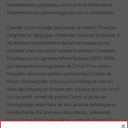
ressemblance physique, c’est surtout l’attitude et
l’expression du personnage qui est ici recherchée.
Camille Corot voyage beaucoup, à travers l’Europe
(Angleterre, Belgique, Hollande, Italie) et la France. Il
se déplace constamment durant les beaux jours,
résidant chez des amis comme le peintre Constant
Dutilleux et son gendre Alfred Robaut (1830-1909),
qui deviendra le biographe de Corot. Il ne rentre
travailler dans son atelier parisien qu’à l’aube de
l’hiver. Prenant des notes sur lui-même et son art
dans des albums et faisant des croquis pris sur le vif
sur un petit carnet de poche, Corot a laissé un
témoignage important de son activité artistique et
intellectuelle. De précieux documents, présentés
sous vitrine dans la deuxième partie de l’exposition.
×