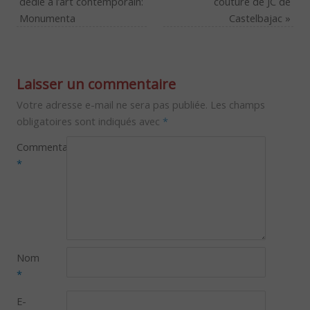
dédié à l’art contemporain:
couture de JC de
Monumenta
Castelbajac
»
Laisser un commentaire
Votre adresse e-mail ne sera pas publiée.
Les champs
obligatoires sont indiqués avec
*
Commentaire
*
Nom
*
E-