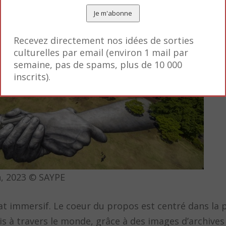
Recevez directement nos idées de sorties
culturelles par email (environ 1 mail par
semaine, pas de spams, plus de 10 000
inscrits).
n, 2023 © SAYPE
mat immersif. Le coeur du propos est centré dans la 
tis à travers le monde, grâce à des images d’archives