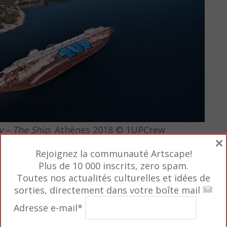
y – The Ship
, Athènes 2018 © 1UPCrew
×
Rejoignez la communauté Artscape!
lus observées à travers un écran sur les réseaux soc
Plus de 10 000 inscrits, zero spam.
ian Omodeo, commissaire de l’exposition.
Toutes nos actualités culturelles et idées de
sorties, directement dans votre boîte mail
Adresse e-mail*