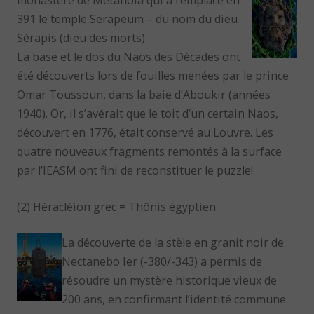
monastère de Metanoia qui a remplacé en
391 le temple Serapeum – du nom du dieu
Sérapis (dieu des morts).
La base et le dos du Naos des Décades ont
été découverts lors de fouilles menées par le prince
Omar Toussoun, dans la baie d’Aboukir (années
1940). Or, il s’avérait que le toit d’un certain Naos,
découvert en 1776, était conservé au Louvre. Les
quatre nouveaux fragments remontés à la surface
par l’IEASM ont fini de reconstituer le puzzle!
(2) Héracléion grec = Thônis égyptien
La découverte de la stèle en granit noir de
Nectanebo Ier (-380/-343) a permis de
résoudre un mystère historique vieux de
200 ans, en confirmant l’identité commune