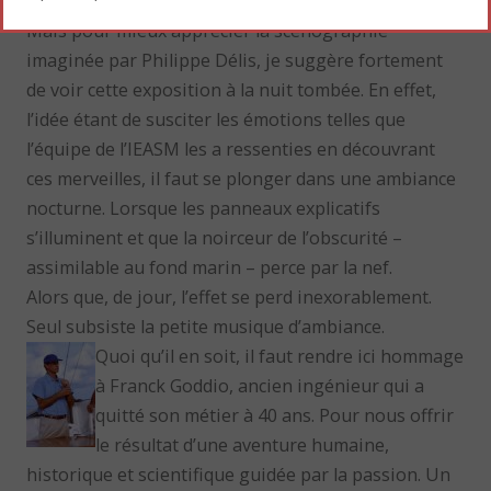
lointains – se dégage.
Mais pour mieux apprécier la scénographie
imaginée par Philippe Délis, je suggère fortement
de voir cette exposition à la nuit tombée. En effet,
l’idée étant de susciter les émotions telles que
l’équipe de l’IEASM les a ressenties en découvrant
ces merveilles, il faut se plonger dans une ambiance
nocturne. Lorsque les panneaux explicatifs
s’illuminent et que la noirceur de l’obscurité –
assimilable au fond marin – perce par la nef.
Alors que, de jour, l’effet se perd inexorablement.
Seul subsiste la petite musique d’ambiance.
Quoi qu’il en soit, il faut rendre ici hommage
à Franck Goddio, ancien ingénieur qui a
quitté son métier à 40 ans. Pour nous offrir
le résultat d’une aventure humaine,
historique et scientifique guidée par la passion. Un