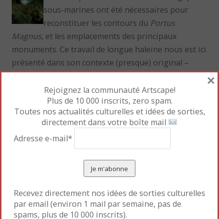
sous-marines ont été nécessaires pour
reconstituer les contours du
Portus
Magnus
, et les emplacements des principaux
monuments. Ce travail de longue haleine nous est ici
présenté dans son contexte (presque) original –
sous les grandes eaux.
×
Rejoignez la communauté Artscape!
Plus de 10 000 inscrits, zero spam.
Au final, nos attentes sont-elles comblées face à une
Toutes nos actualités culturelles et idées de sorties,
exposition très médiatisée?
directement dans votre boîte mail
On ne peut qu’être impressionné par ces
Adresse e-mail*
découvertes de deux-mille ans d’âge. D’autant plus
que la civilisation égyptienne antique suscite un
engouement magique et populaire jamais désavoué.
Tous les trésors présentés ici proviennent d’Egypte,
et malgré la température glaciale du Grand Palais,
Recevez directement nos idées de sorties culturelles
par email (environ 1 mail par semaine, pas de
une part d’exotisme – lié à une terre et un temps
spams, plus de 10 000 inscrits).