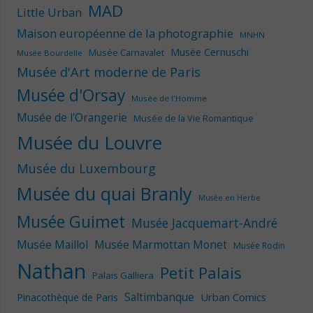
MAD
Little Urban
Maison européenne de la photographie
MNHN
Musée Cernuschi
Musée Carnavalet
Musée Bourdelle
Musée d'Art moderne de Paris
Musée d'Orsay
Musée de l'Homme
Musée de l'Orangerie
Musée de la Vie Romantique
Musée du Louvre
Musée du Luxembourg
Musée du quai Branly
Musée en Herbe
Musée Guimet
Musée Jacquemart-André
Musée Maillol
Musée Marmottan Monet
Musée Rodin
Nathan
Petit Palais
Palais Galliera
Saltimbanque
Urban Comics
Pinacothèque de Paris