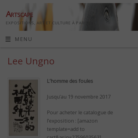
Artscape
EXPOSITIONS, ART ET CULTURE À PARIS
MENU
Lee Ungno
L’homme des foules
Jusqu’au 19 novembre 2017
Pour acheter le catalogue de
l’exposition : [amazon
template=add to
cart&asin=2759603563]