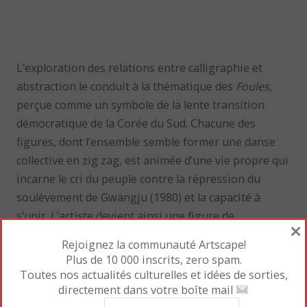
L’exploration des relations entre calligraphie et
abstraction le conduit à la thématique des
Foules
,
perçue comme un symbole de la lente transition
démocratique de la Corée du Sud. Chacune des
figures, dont l’ensemble semble former une danse
collective en zig zag, est animée d’une vie propre qui
incarne le cri du peuple contre la répression du
soulèvement de Gwangju (1980) et la capacité à
s’unir. L’artiste devient ainsi une figure de
×
résistance face au totalitarisme politique de son
Rejoignez la communauté Artscape!
pays.
Plus de 10 000 inscrits, zero spam.
Toutes nos actualités culturelles et idées de sorties,
La femme de Lee Ungno, la peintre
Park In-kyung
,
directement dans votre boîte mail
dirige aujourd’hui l’Académie de peinture orientale à