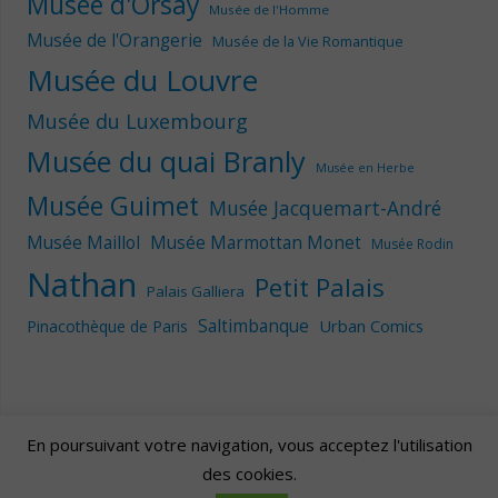
Musée d'Orsay
Musée de l'Homme
Musée de l'Orangerie
Musée de la Vie Romantique
Musée du Louvre
Musée du Luxembourg
Musée du quai Branly
Musée en Herbe
Musée Guimet
Musée Jacquemart-André
Musée Maillol
Musée Marmottan Monet
Musée Rodin
Nathan
Petit Palais
Palais Galliera
Saltimbanque
Urban Comics
Pinacothèque de Paris
En poursuivant votre navigation, vous acceptez l'utilisation
des cookies.
Artscape
| Fièrement propulsé par
Mantra
&
WordPress.