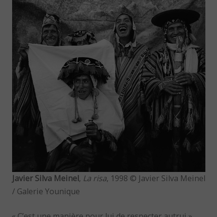
Javier Silva Meinel
,
La risa
, 1998 © Javier Silva Meinel
/ Galerie Younique
« C’est une manière pour lui de respecter autrui »,