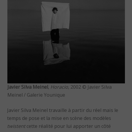
Javier Silva Meinel
,
Horacio
, 2002 © Javier Silva
Meinel / Galerie Younique
Javier Silva Meinel travaille à partir du réel mais le
temps de pose et la mise en scène des modèles
twistent
cette réalité pour lui apporter un côté