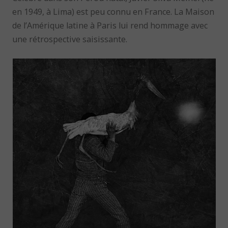
en 1949, à Lima) est peu connu en France. La Maison
de l’Amérique latine à Paris lui rend hommage avec
une rétrospective saisissante.