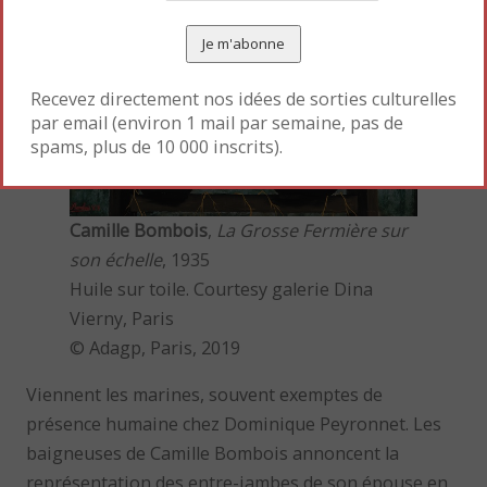
Recevez directement nos idées de sorties culturelles
par email (environ 1 mail par semaine, pas de
spams, plus de 10 000 inscrits).
Camille Bombois
,
La Grosse Fermière sur
son échelle
, 1935
Huile sur toile. Courtesy galerie Dina
Vierny, Paris
© Adagp, Paris, 2019
Viennent les marines, souvent exemptes de
présence humaine chez Dominique Peyronnet. Les
baigneuses de Camille Bombois annoncent la
représentation des entre-jambes de son épouse en