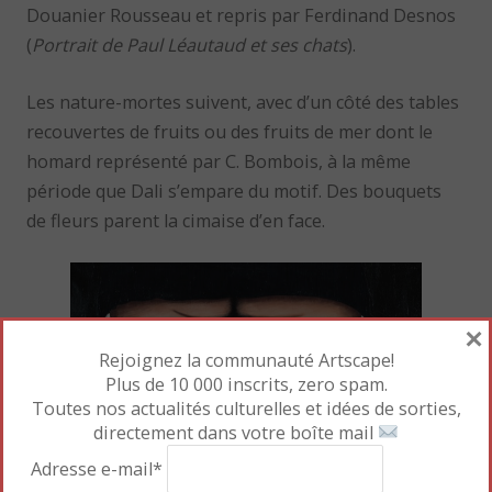
Douanier Rousseau et repris par Ferdinand Desnos
(
Portrait de Paul Léautaud et ses chats
).
Les nature-mortes suivent, avec d’un côté des tables
recouvertes de fruits ou des fruits de mer dont le
homard représenté par C. Bombois, à la même
période que Dali s’empare du motif. Des bouquets
de fleurs parent la cimaise d’en face.
×
Rejoignez la communauté Artscape!
Plus de 10 000 inscrits, zero spam.
Toutes nos actualités culturelles et idées de sorties,
directement dans votre boîte mail
Adresse e-mail*