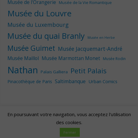
Musée de l'Orangerie
Musée de la Vie Romantique
Musée du Louvre
Musée du Luxembourg
Musée du quai Branly
Musée en Herbe
Musée Guimet
Musée Jacquemart-André
Musée Maillol
Musée Marmottan Monet
Musée Rodin
Nathan
Petit Palais
Palais Galliera
Saltimbanque
Urban Comics
Pinacothèque de Paris
En poursuivant votre navigation, vous acceptez l'utilisation
des cookies.
Artscape
| Fièrement propulsé par
Mantra
&
WordPress.
Fermer