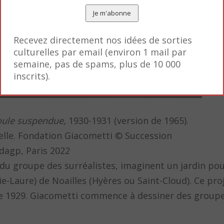
Recevez directement nos idées de sorties
culturelles par email (environ 1 mail par
semaine, pas de spams, plus de 10 000
inscrits).
ule suspendue,
1930-1931 (version de 1965).
icelle. Fondation Giacometti © Succession
dagp, Paris 2022
u groupe des surréalistes, imaginent un jardin pour 
e-Laure) de Noailles (Hyères ou Saint-Cloud). Ce proj
obre 1929. Giacometti commence à dessiner des group