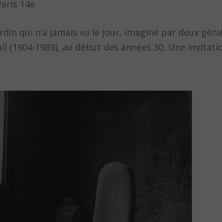
Paris 14e
ardin qui n’a jamais vu le jour, imaginé par deux géni
lí (1904-1989), au début des années 30. Une invitati