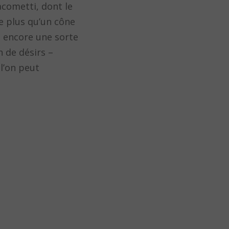
acometti, dont le
te plus qu’un cône
u encore une sorte
n de désirs –
 l’on peut