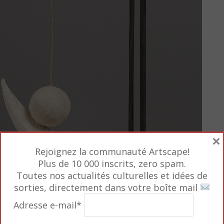
×
Rejoignez la communauté Artscape!
Plus de 10 000 inscrits, zero spam.
Toutes nos actualités culturelles et idées de
sorties, directement dans votre boîte mail
Adresse e-mail*