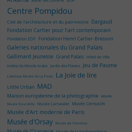
Atelier des Lumières
Centre Pompidou
Dargaud
Cité de l'architecture et du patrimoine
Fondation Cartier pour l'art contemporain
Fondation Henri Cartier-Bresson
Fondation EDF
Galeries nationales du Grand Palais
Gallimard Jeunesse
Grand Palais
Hôtel de Ville
Jeu de Paume
Institut du Monde Arabe
Jardin des Plantes
La Joie de lire
L'Adresse Musée de La Poste
MAD
Little Urban
Maison européenne de la photographie
MNHN
Musée Cernuschi
Musée Carnavalet
Musée Bourdelle
Musée d'Art moderne de Paris
Musée d'Orsay
Musée de l'Homme
Musée de l'Orangerie
Musée de la Vie Romantique