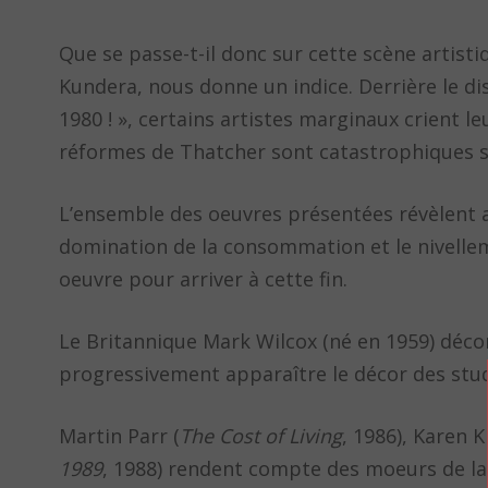
Que se passe-t-il donc sur cette scène artist
Kundera, nous donne un indice. Derrière le di
1980 ! », certains artistes marginaux crient le
réformes de Thatcher sont catastrophiques sur 
L’ensemble des oeuvres présentées révèlent ain
domination de la consommation et le nivelleme
oeuvre pour arriver à cette fin.
Le Britannique Mark Wilcox (né en 1959) décon
progressivement apparaître le décor des stud
Martin Parr (
The Cost of Living
, 1986), Karen K
1989
, 1988) rendent compte des moeurs de la 