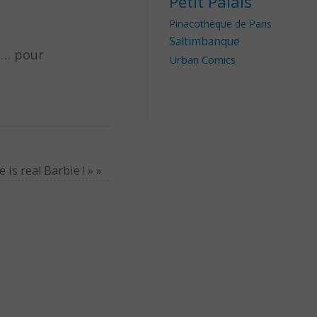
Petit Palais
Pinacothèque de Paris
Saltimbanque
es… pour
Urban Comics
 is real Barbie ! »
»