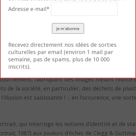
iale détermine un style de vie.
Adresse e-mail*
Recevez directement nos idées de sorties
culturelles par email (environ 1 mail par
semaine, pas de spams, plus de 10 000
inscrits).
détournement, fabriquant des images mêlant réalité et
 de la société, en particulier, des déchets de plas
’illusion est saisissante ! -, en l’occurence, une sor
.
trait, qui interroge les notions d’identité et de sta
ortrait
, 1987) aux joueurs d’échec de Clegg & Guttma