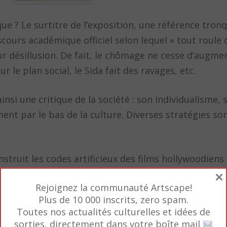
ique ? Le surtitre de l’exposition, une référence tro
scours académique officiel selon lequel « tout roule
ur désillusion. De fait, le chômage ne cesse d’augmen
le plan social, le Sida fait des ravages, etc.
si une critique de la société : son individualisme, sa
nt par le bas de la culture. Diverses stratégies so
struit les codes artificieux des films hollywoodiens 
×
ios (
Calling the shots
[
Tirer les ficelles
], 1984).
Rejoignez la communauté Artscape!
Plus de 10 000 inscrits, zero spam.
norr (
Gentlemen
, 1983) et Florence Paradeis (
Sans tit
Toutes nos actualités culturelles et idées de
classe moyenne et de la bourgeoisie, donnant raison
sorties, directement dans votre boîte mail