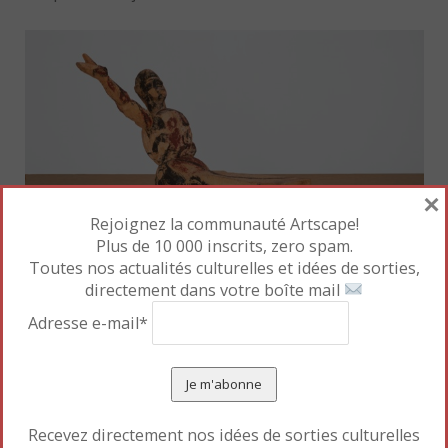
×
Rejoignez la communauté Artscape!
Plus de 10 000 inscrits, zero spam.
Toutes nos actualités culturelles et idées de sorties,
directement dans votre boîte mail
Adresse e-mail*
Modell für eine Skulptur
[Modèle pour une
sculpture], 1979-1980. Bois de tilleul et tempera.
Museum Ludwig, Cologne. Prêt de la Peter und Irene
Ludwig Stiftung, 1985 © Georg Baselitz, 2021. Photo
Rheinisches Bildarchiv Köln, Walz, Sabrina, 2001
Recevez directement nos idées de sorties culturelles