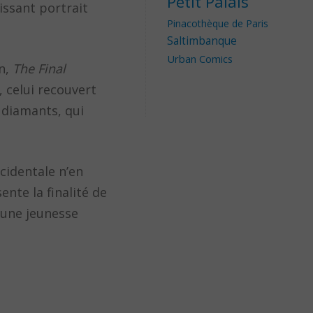
Petit Palais
issant portrait
Pinacothèque de Paris
Saltimbanque
Urban Comics
nn,
The Final
, celui recouvert
 diamants, qui
cidentale n’en
nte la finalité de
d’une jeunesse