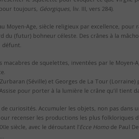
 pour toujours,
Géorgiques
, liv. III, vers 284).
 Moyen-Age, siècle religieux par excellence, pour r
d du (futur) bohneur céleste. Des crânes à la mâcho
u défunt.
s macabres de squelettes, inventées par le Moyen-Age
ce.
Zurbaran (Séville) et Georges de La Tour (Lorraine) 
Assise pour porter à la lumière le crâne qu’il tient 
s de curiosités. Accumuler les objets, non pas dans 
our recenser les productions les plus folkloriques 
XIe siècle, avec le déroutant l’
Ecce Homo
de Paul De
s…