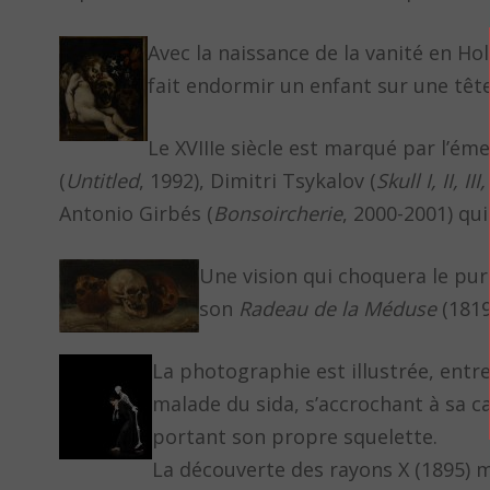
Avec la naissance de la vanité en Ho
fait endormir un enfant sur une têt
Le XVIIIe siècle est marqué par l’é
(
Untitled
, 1992), Dimitri Tsykalov (
Skull I, II, III,
Antonio Girbés (
Bonsoircherie
, 2000-2001) qu
Une vision qui choquera le pur
son
Radeau de la Méduse
(1819
La photographie est illustrée, entr
malade du sida, s’accrochant à sa 
portant son propre squelette.
La découverte des rayons X (1895) me