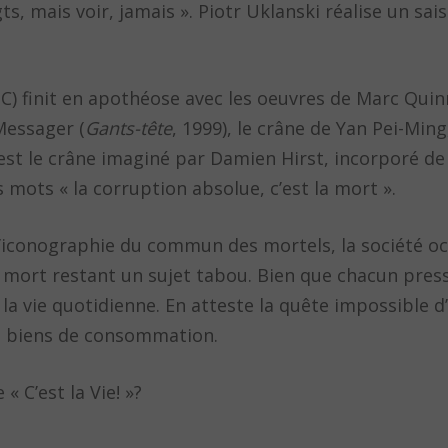
s, mais voir, jamais ». Piotr Uklanski réalise un sais
RDC) finit en apothéose avec les oeuvres de Marc Qui
Messager (
Gants-tête
, 1999), le crâne de Yan Pei-Ming
’est le crâne imaginé par Damien Hirst, incorporé de
es mots « la corruption absolue, c’est la mort ».
 l’iconographie du commun des mortels, la société oc
a mort restant un sujet tabou. Bien que chacun presse
 la vie quotidienne. En atteste la quête impossible 
es biens de consommation.
 C’est la Vie! »?