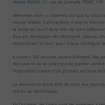
Musée Maillol
, 61, rue de Grenelle 75007, 11€
Memento mori
– « Souviens-toi que tu mourra
musée Maillol, Patricia Nitti, traverse l’histoi
la mode du motif de la tête de mort (vêtement
d’un art développé dès l’Antiquité. Depuis, cha
Interprétant la mort pour mieux réintégrer le 
A travers 160 oeuvres, essentiellement des pei
découverte de la collection du joaillier vénitie
l’exposition couvre trois grosses sections art
La découverte d’une tête de mort aux yeux blan
crânes au Néolithique.
En Occident, les Grecs sont les premiers à re