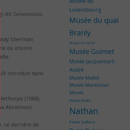
Musée du
Luxembourg
igi dit Genovesino
Musée du quai
Branly
Cindy Sherman
Musée en Herbe
âne ou encore
Musée Guimet
lle.
Musée Jacquemart-
André
ult introduit dans
Musée Maillol
Musée Marmottan
Monet
plethorpe (1988),
Musée Rodin
ina Abramovic
Nathan
Palais Galliera
, ce derrière de