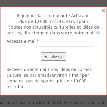
×
llande, la mort s’empare de la peinture. Miradori Lu
Rejoignez la communauté Artscape!
e de mort (
Cupidon endormi, Vanité I
).
Plus de 10 000 inscrits, zero spam.
Toutes nos actualités culturelles et idées de
mergence des natures mortes, que réinterpréteront 
sorties, directement dans votre boîte mail
 IV
, 2005) avec des fruits et légumes en forme de cr
Adresse e-mail*
i remplace la tisane du soir par un crâne sur sa coupe
itain XIXe siècle. Pour s’en moquer, Théodore Gérica
) trois crânes en guise de nouvelle Trinité.
Recevez directement nos idées de sorties
culturelles par email (environ 1 mail par
semaine, pas de spams, plus de 10 000
e autres, par le célèbre autoportrait de Robert Map
inscrits).
cane à l’embout cranien. Et par la moins connue Mar
t fin à l’exaspération de Michel Foucault: « ce crâne