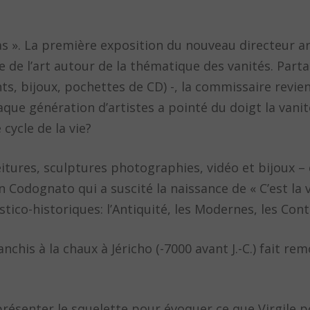
s ». La première exposition du nouveau directeur ar
re de l’art autour de la thématique des vanités. Parta
s, bijoux, pochettes de CD) -, la commissaire revien
que génération d’artistes a pointé du doigt la vanité
cycle de la vie?
tures, sculptures photographies, vidéo et bijoux – c
n Codognato qui a suscité la naissance de « C’est la vi
istico-historiques: l’Antiquité, les Modernes, les Co
chis à la chaux à Jéricho (-7000 avant J.-C.) fait rem
présenter le squelette pour évoquer ce que Virgile 