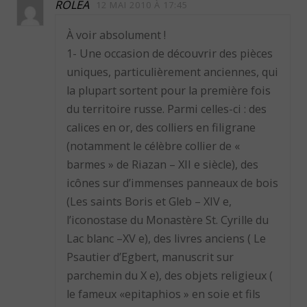
ROLEA
12 MAI 2010 À 17:45
À voir absolument !
1- Une occasion de découvrir des pièces
uniques, particulièrement anciennes, qui
la plupart sortent pour la première fois
du territoire russe. Parmi celles-ci : des
calices en or, des colliers en filigrane
(notamment le célèbre collier de «
barmes » de Riazan – XII e siècle), des
icônes sur d’immenses panneaux de bois
(Les saints Boris et Gleb – XIV e,
l’iconostase du Monastère St. Cyrille du
Lac blanc –XV e), des livres anciens ( Le
Psautier d’Egbert, manuscrit sur
parchemin du X e), des objets religieux (
le fameux «epitaphios » en soie et fils