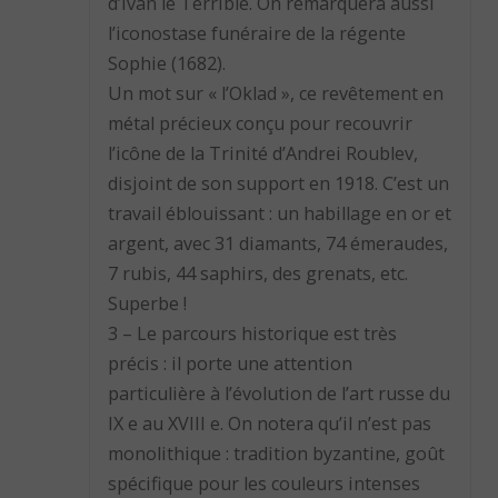
d’Ivan le Terrible. On remarquera aussi
l’iconostase funéraire de la régente
Sophie (1682).
Un mot sur « l’Oklad », ce revêtement en
métal précieux conçu pour recouvrir
l’icône de la Trinité d’Andrei Roublev,
disjoint de son support en 1918. C’est un
travail éblouissant : un habillage en or et
argent, avec 31 diamants, 74 émeraudes,
7 rubis, 44 saphirs, des grenats, etc.
Superbe !
3 – Le parcours historique est très
précis : il porte une attention
particulière à l’évolution de l’art russe du
IX e au XVIII e. On notera qu’il n’est pas
monolithique : tradition byzantine, goût
spécifique pour les couleurs intenses