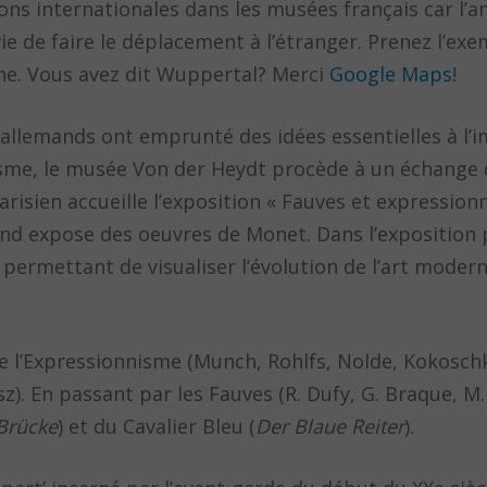
tions internationales dans les musées français car l’a
vie de faire le déplacement à l’étranger. Prenez l’e
ne. Vous avez dit Wuppertal? Merci
Google Maps
!
 allemands ont emprunté des idées essentielles à l
sme, le musée Von der Heydt procède à un échange d
sien accueille l’exposition « Fauves et expressionn
nd expose des oeuvres de Monet. Dans l’exposition p
permettant de visualiser l’évolution de l’art moder
de l’Expressionnisme (Munch, Rohlfs, Nolde, Kokosc
z). En passant par les Fauves (R. Dufy, G. Braque, M.
Brücke
) et du Cavalier Bleu (
Der Blaue Reiter
).