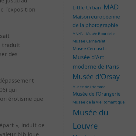
le jusqu’au
MAD
Little Urban
 l’exposition
Maison européenne
de la photographie
MNHN
Musée Bourdelle
sait
Musée Carnavalet
 traduit
Musée Cernuschi
ser des
Musée d'Art
moderne de Paris
Musée d'Orsay
n dépassement
Musée de l'Homme
06) qui
Musée de l'Orangerie
son érotisme que
Musée de la Vie Romantique
Musée du
Louvre
épart », induit de
valeur biblique.