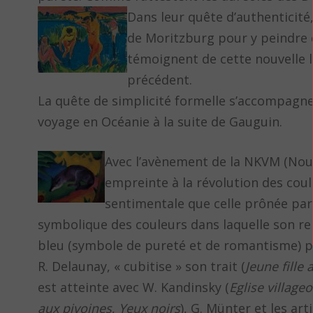
Dans leur quête d’authenticité,
de Moritzburg pour y peindre d
témoignent de cette nouvelle li
précédent.
La quête de simplicité formelle s’accompagne 
voyage en Océanie à la suite de Gauguin.
Avec l’avènement de la NKVM (Nouv
empreinte à la révolution des coule
sentimentale que celle prônée par 
symbolique des couleurs dans laquelle son re
bleu (symbole de pureté et de romantisme) po
R. Delaunay, « cubitise » son trait (
Jeune fille
est atteinte avec W. Kandinsky (
Eglise village
aux pivoines
,
Yeux noirs
), G. Münter et les a