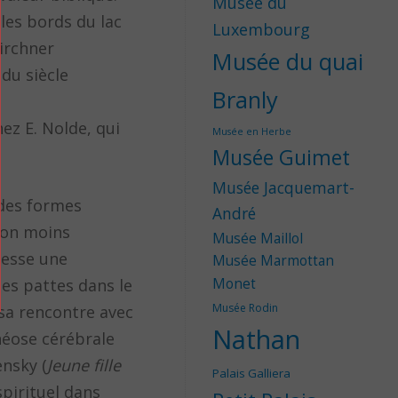
Musée du
les bords du lac
Luxembourg
Kirchner
Musée du quai
 du siècle
Branly
ez E. Nolde, qui
Musée en Herbe
Musée Guimet
Musée Jacquemart-
 des formes
André
açon moins
Musée Maillol
resse une
Musée Marmottan
es pattes dans le
Monet
Musée Rodin
sa rencontre avec
Nathan
théose cérébrale
ensky (
Jeune fille
Palais Galliera
pirituel dans