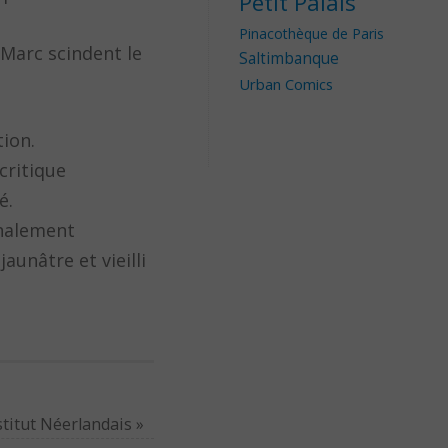
Petit Palais
Pinacothèque de Paris
 Marc scindent le
Saltimbanque
Urban Comics
ion.
critique
é.
onalement
unâtre et vieilli
stitut Néerlandais
»