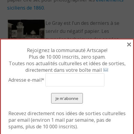
siciliens de 1860
.
Le Gray est l’un des derniers à se
servir du négatif papier. Les
avancées techniques des années
×
1860 permettent la création du
Rejoignez la communauté Artscape!
négatif sur verre au
collodion
, qui évite les effets
Plus de 10 000 inscrits, zero spam.
Toutes nos actualités culturelles et idées de sorties,
flous du papier. Mais lui ôte par là-même l’essence
directement dans votre boîte mail
artistique des premières oeuvres photographiques.
Adresse e-mail*
« Après plus d’un siècle de désintérêt, la
redécouverte de la valeur esthétique intrinsèqie du
négatif, comme de sa place dans la compréhension
et l’appréciation du médium photographique se
Recevez directement nos idées de sorties culturelles
mettra progressivement en place d’abord dans les
par email (environ 1 mail par semaine, pas de
spams, plus de 10 000 inscrits).
pays anglo-saxons, puis en France et en Italie, à