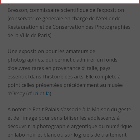
partir des années 1980 », commente Anne Cartier-
Bresson, commissaire scientifique de l’exposition
(conservatrice générale en charge de l’Atelier de
Restauration et de Conservation des Photographies
de la Ville de Paris).
Une exposition pour les amateurs de
photographies, qui permet d’admirer un fonds
d’oeuvres rares en provenance d’Italie, pays
essentiel dans l’histoire des arts. Elle complète à
point celles présentées précédemment au musée
d’Orsay (cf
ici
et
là
).
A noter: le Petit Palais s’associe à la Maison du geste
et de l’image pour sensibiliser les adolescents à
découvrir la photographie argentique ou numérique
en labo noir et blanc ou sur logiciels de traitement