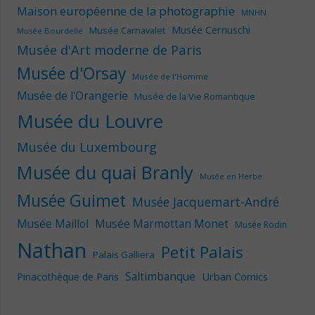
Maison européenne de la photographie
MNHN
Musée Cernuschi
Musée Carnavalet
Musée Bourdelle
Musée d'Art moderne de Paris
Musée d'Orsay
Musée de l'Homme
Musée de l'Orangerie
Musée de la Vie Romantique
Musée du Louvre
Musée du Luxembourg
Musée du quai Branly
Musée en Herbe
Musée Guimet
Musée Jacquemart-André
Musée Maillol
Musée Marmottan Monet
Musée Rodin
Nathan
Petit Palais
Palais Galliera
Saltimbanque
Urban Comics
Pinacothèque de Paris