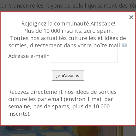
 transcrire les rayons du soleil qui sortent des té
nt chantés lors de cérémonies religieuses mais aussi
×
Rejoignez la communauté Artscape!
ants, chantés de manière diverse en fonction des vi
Plus de 10 000 inscrits, zero spam.
 de ne pas avoir d’accompagnement instrumental.
Toutes nos actualités culturelles et idées de
sorties, directement dans votre boîte mail
Adresse e-mail*
Recevez directement nos idées de sorties
culturelles par email (environ 1 mail par
semaine, pas de spams, plus de 10 000
inscrits).