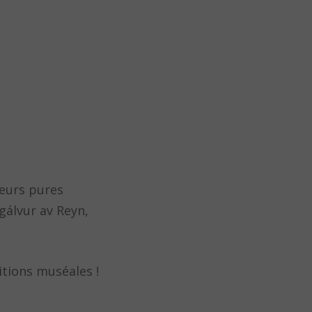
leurs pures
gálvur av Reyn,
tions muséales !