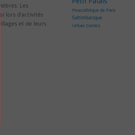
Petit Palais
nèbres. Les
Pinacothèque de Paris
 lors d’activités
Saltimbanque
llages et de leurs
Urban Comics