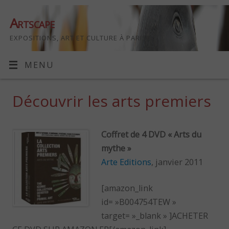
Artscape
EXPOSITIONS, ART ET CULTURE À PARIS
MENU
Découvrir les arts premiers
Coffret de 4 DVD « Arts du
mythe »
Arte Editions
, janvier 2011
[amazon_link
id= »B004754TEW »
target= »_blank » ]ACHETER