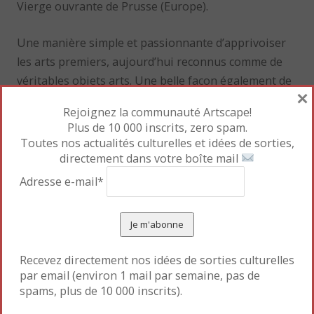
Vierge ouvrante de Prusse (Europe).
Une manière simple et passionnante d’apprivoiser
les arts premiers, aujourd’hui reconnus comme de
véritables objets arts. Une belle façon également de
×
préparer ou d’approfondir une visite au
musée du
Rejoignez la communauté Artscape!
quai Branly
.
Plus de 10 000 inscrits, zero spam.
Toutes nos actualités culturelles et idées de sorties,
Mettre en favori le
Permalien
.
directement dans votre boîte mail
Adresse e-mail*
«
L’art angolais, saisissant
Dessiner les champignons
au XVIIe siècle
»
Recevez directement nos idées de sorties culturelles
par email (environ 1 mail par semaine, pas de
Laisser un commentaire
spams, plus de 10 000 inscrits).
Votre adresse e-mail ne sera pas publiée.
Les champs