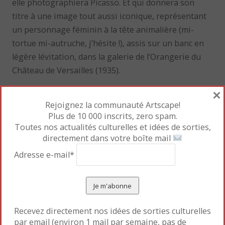
elle photographiera Picasso. Et qui donnera son
titre à une image tout aussi iconique, représentant
un personnage féminin à la tête animalière (mi-
tortue mi-autruche, j’hésite !), assis sur un banc en
légère lévitation, dans la galerie de l’Orangerie du
Château de Versailles (1935).
×
Rejoignez la communauté Artscape!
Plus de 10 000 inscrits, zero spam.
Toutes nos actualités culturelles et idées de sorties,
directement dans votre boîte mail
Adresse e-mail*
Recevez directement nos idées de sorties culturelles
par email (environ 1 mail par semaine, pas de