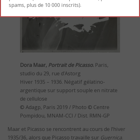
spams, plus de 10 000 inscrits).
Dora Maar,
Portrait de Picasso
.
Paris,
studio du 29, rue d’Astorg
Hiver 1935 – 1936. Négatif gélatino-
argentique sur support souple en nitrate
de cellulose
© Adagp, Paris 2019 / Photo © Centre
Pompidou, MNAM-CCI / Dist. RMN-GP
Maar et Picasso se rencontrent au cours de l’hiver
1935/36, alors que Picasso travaille sur
Guernica
.