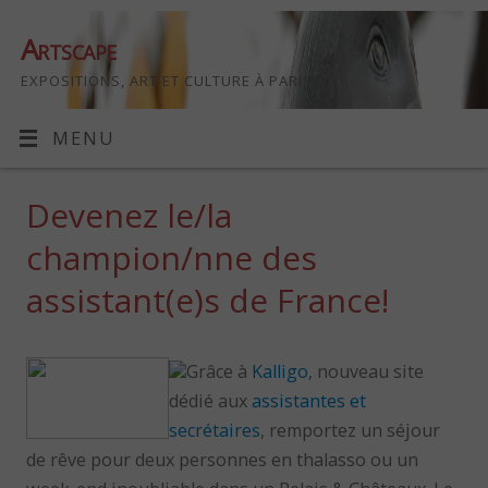
Artscape
EXPOSITIONS, ART ET CULTURE À PARIS
MENU
Devenez le/la
champion/nne des
assistant(e)s de France!
Grâce à
Kalligo
, nouveau site
dédié aux
assistantes et
secrétaires
, remportez un séjour
de rêve pour deux personnes en thalasso ou un