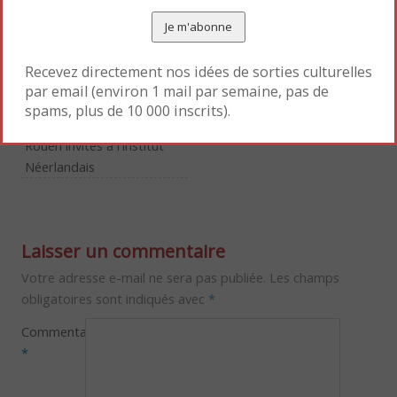
Article sponsorisé
Pour marque-pages :
Permalien
.
Recevez directement nos idées de sorties culturelles
par email (environ 1 mail par semaine, pas de
spams, plus de 10 000 inscrits).
«
Les Beaux-Arts de
Programmation de Noël
»
Rouen invités à l’Institut
Néerlandais
Laisser un commentaire
Votre adresse e-mail ne sera pas publiée.
Les champs
obligatoires sont indiqués avec
*
Commentaire
*