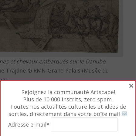
s et chevaux embarqués sur le Danube
.
nne Trajane © RMN-Grand Palais (Musée du
Mage
×
tes bolonais natifs ou d’adoption et représentent de
Rejoignez la communauté Artscape!
profanes, des copies d’après l’antique ou des exerci
Plus de 10 000 inscrits, zero spam.
Toutes nos actualités culturelles et idées de
sorties, directement dans votre boîte mail
élan artistique favorisé par la pensée humaniste di
es du monde occidental, fondée en 1088. Les artistes
Adresse e-mail*
ena, Jacopo da Bologna et Innocenzo da Imola.