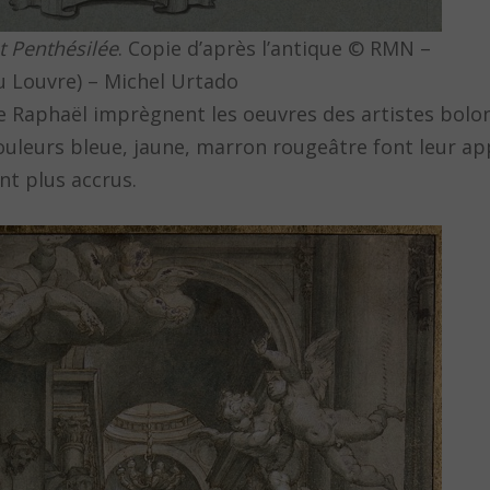
et Penthésilée
. Copie d’après l’antique © RMN –
u Louvre) – Michel Urtado
de Raphaël imprègnent les oeuvres des artistes bolon
uleurs bleue, jaune, marron rougeâtre font leur app
nt plus accrus.