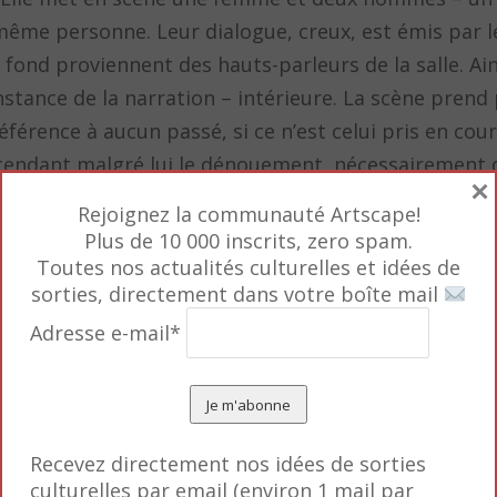
ême personne. Leur dialogue, creux, est émis par l
e fond proviennent des hauts-parleurs de la salle. A
l’instance de la narration – intérieure. La scène pren
éférence à aucun passé, si ce n’est celui pris en cour
attendant malgré lui le dénouement, nécessairement
×
Rejoignez la communauté Artscape!
Plus de 10 000 inscrits, zero spam.
crit un moment de la vie d’une famille chinoise, ca
Toutes nos actualités culturelles et idées de
sorties, directement dans votre boîte mail
s enfants jouent au ballon, le grand-père revient un
fraction de seconde, selon plusieurs perspectives, de
Adresse e-mail*
mortalise ce moment fugace comme une composition 
e de contrôle, comme si la vie privée de ces Chinoi
éalité?
2007) s’attellent à la notion de durée – un outil qui 
Recevez directement nos idées de sorties
culturelles par email (environ 1 mail par