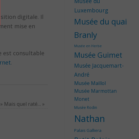
Musée du
Luxembourg
tion digitale. Il
Musée du quai
ement mise en
Branly
Musée en Herbe
 est consultable
Musée Guimet
rnet
.
Musée Jacquemart-
André
Musée Maillol
Musée Marmottan
Monet
 » Mais quel raté…
»
Musée Rodin
Nathan
Palais Galliera