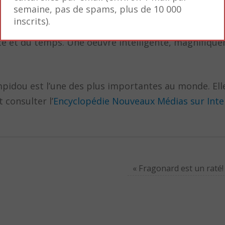
semaine, pas de spams, plus de 10 000
inscrits).
xélisée de l’image analogique pour créer une composi
pace et du temps. Une oeuvre intelligente, magnifiqu
idou est l’une des plus importantes au monde. Elle
consulter l’
Encyclopédie Nouveaux Médias sur Inte
« Fragonard est un raté!