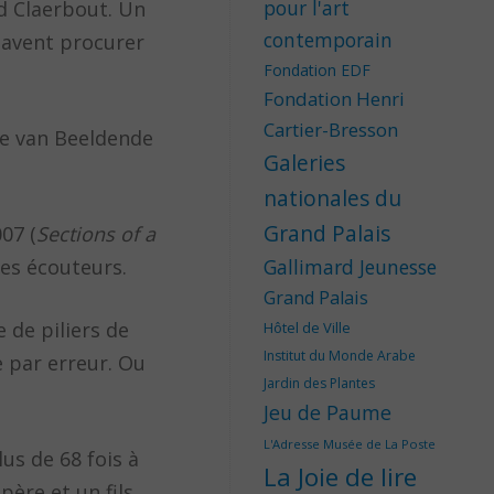
pour l'art
d Claerbout. Un
contemporain
 savent procurer
Fondation EDF
Fondation Henri
Cartier-Bresson
ie van Beeldende
Galeries
nationales du
Grand Palais
007 (
Sections of a
es écouteurs.
Gallimard Jeunesse
Grand Palais
 de piliers de
Hôtel de Ville
Institut du Monde Arabe
e par erreur. Ou
Jardin des Plantes
Jeu de Paume
L'Adresse Musée de La Poste
us de 68 fois à
La Joie de lire
ère et un fils,