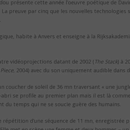
ou présente cette année l’oeuvre poétique de Davi
t. La preuve par cinq que les nouvelles technologies
.
lgique, habite à Anvers et enseigne à la Rijksakadem
tre vidéoprojections datant de 2002 (
The Stack
) à 2
Piece
, 2004) avec du son uniquement audible dans d
 un coucher de soleil de 36 mn traversant « une jungle
ns-abri se profile au premier plan mais il est là comm
t du temps qui ne se soucie guère des humains.
 répétition d’une séquence de 11 mn, enregistrée pl
 Elle met en scène une femme et deux hommes – un p