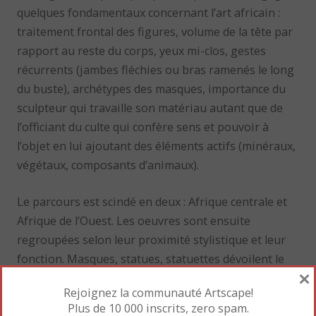
quelques fondamentaux concernant l’art africain :
traitement frontal des figures, volume de la tête par
rapport au reste du corps, yeux mi-clos, gestes
récurrents (jambes fléchies ou bras ramenés le long
du buste), archétypes des masques, importance du
sculpteur qui travaille son matériau autant que de
l’officiant du culte qui confère sens et pouvoir à
l’objet en lui ajoutant des éléments actifs (minéraux,
végétaux, composants d’animaux).
Le parcours est scindé en deux : Afrique centrale et
Afrique de l’Ouest. Les oeuvres sont ensuite
regroupées selon leur proximité stylistique et leur
fonction. Masques, statues, statuettes dévoilent le
×
rôle qu’ils assuraient dans les sociétés qui les ont
Rejoignez la communauté Artscape!
créés :
Plus de 10 000 inscrits, zero spam.
– cultes aux ancêtres (figures de reliquaire des Fang