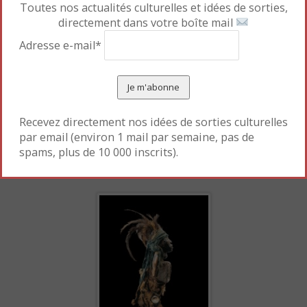
Toutes nos actualités culturelles et idées de sorties,
de Guinée Equatoriale et des Kota du Congo)
directement dans votre boîte mail
– histoire et mythe des tribus (statue équestre des
Adresse e-mail*
Dogon du Mali)
– rites initiatiques (statuette
nkisi
des Kongo et
masque
bwoom
des Kuba de RDC ; masque
ntomo
des Bamana du Mali)
Recevez directement nos idées de sorties culturelles
– fécondité des femmes
par email (environ 1 mail par semaine, pas de
– fertilité des terres
spams, plus de 10 000 inscrits).
– rituels funéraires (Tête Akan du Ghana)