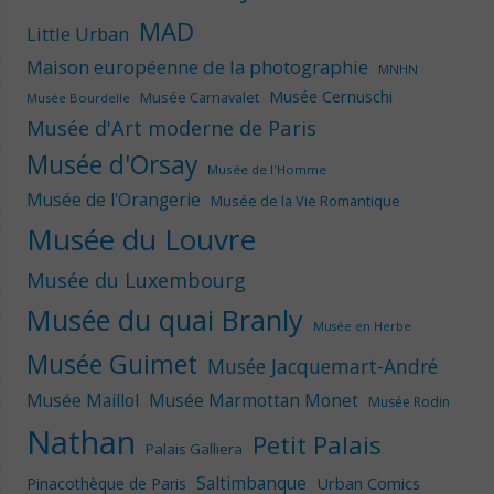
MAD
Little Urban
Maison européenne de la photographie
MNHN
Musée Cernuschi
Musée Carnavalet
Musée Bourdelle
Musée d'Art moderne de Paris
Musée d'Orsay
Musée de l'Homme
Musée de l'Orangerie
Musée de la Vie Romantique
Musée du Louvre
Musée du Luxembourg
Musée du quai Branly
Musée en Herbe
Musée Guimet
Musée Jacquemart-André
Musée Maillol
Musée Marmottan Monet
Musée Rodin
Nathan
Petit Palais
Palais Galliera
Saltimbanque
Urban Comics
Pinacothèque de Paris