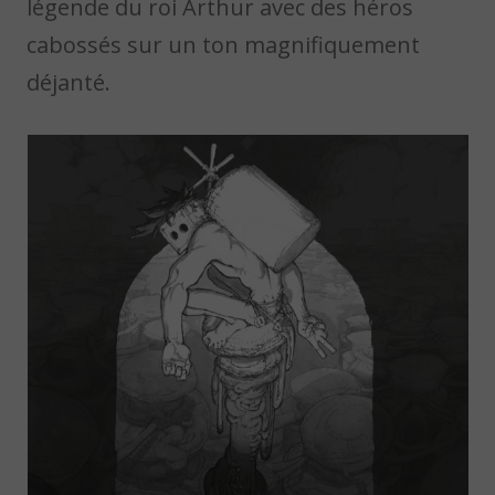
légende du roi Arthur avec des héros
cabossés sur un ton magnifiquement
déjanté.