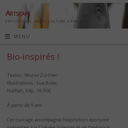
Artscape
EXPOSITIONS, ART ET CULTURE À PARIS
MENU
Bio-inspirés !
Textes : Muriel Zürcher
Illustrations : Sua Balac
Nathan, 64p., 16,95€
À partir de 9 ans
Cet ouvrage accompagne l’exposition éponyme
présentée à la Cité des Sciences et de l’Industrie.