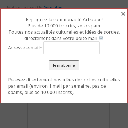
Mettre en favori le
Permalien
.
×
Rejoignez la communauté Artscape!
Plus de 10 000 inscrits, zero spam.
Toutes nos actualités culturelles et idées de sorties,
«
Nouvelles expos au
L’arbre, le chat, le grand-
directement dans votre boîte mail
MAM
père
»
Adresse e-mail*
Laisser un commentaire
Votre adresse e-mail ne sera pas publiée.
Les champs
Recevez directement nos idées de sorties culturelles
obligatoires sont indiqués avec
*
par email (environ 1 mail par semaine, pas de
Commentaire
spams, plus de 10 000 inscrits).
*