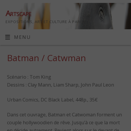
Artscape
EXPOSITIONS, ART ET CULTURE À PARIS
MENU
Batman / Catwman
Scénario : Tom King
Dessins : Clay Mann, Liam Sharp, John Paul Leon
Urban Comics, DC Black Label, 448p., 35€
Dans cet ouvrage, Batman et Catwoman forment un
couple hollywoodien de rêve. Jusqu’à ce que la mort
en décide autrement. Revient alors sur le devant de