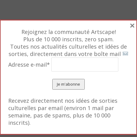
Honfleur se met à peindre les scènes de plage de cet
×
Rejoignez la communauté Artscape!
lles vont ensuite inspirées Monet, alors caricaturis
Plus de 10 000 inscrits, zero spam.
Trouville
, 1870 – prêt exceptionnel de la Yale Univers
Toutes nos actualités culturelles et idées de
série avec ses falaises d’Etretat, Daubigny, Bazille, W
sorties, directement dans votre boîte mail
 Saint-Siméon, peinte par Boudin (1854/57). Sans oub
Adresse e-mail*
éorologiques » de Boudin dès 1859.
Recevez directement nos idées de sorties
culturelles par email (environ 1 mail par
semaine, pas de spams, plus de 10 000
inscrits).
ourses de chevaux au Haras-du-Pin dans la Normandi