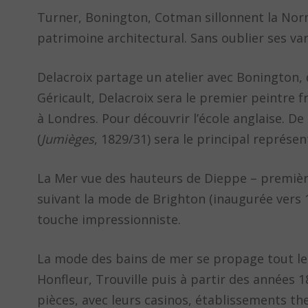
Turner, Bonington, Cotman sillonnent la Norm
patrimoine architectural. Sans oublier ses v
Delacroix partage un atelier avec Bonington, q
Géricault, Delacroix sera le premier peintre f
à Londres. Pour découvrir l’école anglaise. De
(
Jumièges
, 1829/31) sera le principal représen
La Mer vue des hauteurs de Dieppe – première
suivant la mode de Brighton (inaugurée vers 1
touche impressionniste.
La mode des bains de mer se propage tout le l
Honfleur, Trouville puis à partir des années 
pièces, avec leurs casinos, établissements th