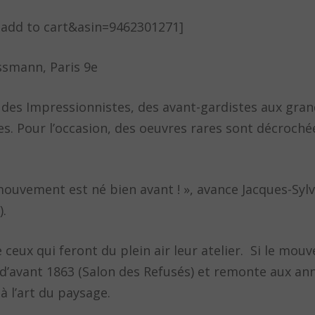
=add to cart&asin=9462301271]
ssmann, Paris 9e
 des Impressionnistes, des avant-gardistes aux gran
s. Pour l’occasion, des oeuvres rares sont décroché
mouvement est né bien avant ! », avance Jacques-Sylv
).
ceux qui feront du plein air leur atelier.
Si le mou
e d’avant 1863 (Salon des Refusés) et remonte aux an
jà l’art du paysage.