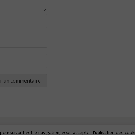
poursuivant votre navigation, vous acceptez l'utilisation des cook
Artscape
| Fièrement propulsé par
Mantra
&
WordPress.