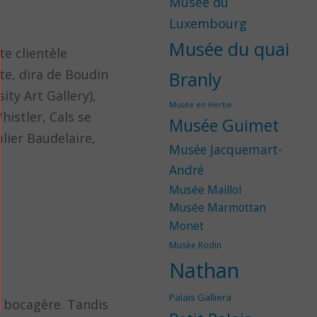
Musée du
Luxembourg
Musée du quai
te clientèle
te, dira de Boudin
Branly
ity Art Gallery),
Musée en Herbe
histler, Cals se
Musée Guimet
lier Baudelaire,
Musée Jacquemart-
André
Musée Maillol
Musée Marmottan
Monet
Musée Rodin
Nathan
Palais Galliera
e bocagère. Tandis