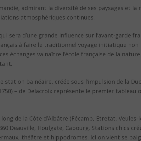
andie, admirant la diversité de ses paysages et la 
ariations atmosphériques continues.
ui sera d’une grande influence sur l’avant-garde fra
rançais à faire le traditionnel voyage initiatique no
 ces échanges va naître l’école française de la natur
tant.
 station balnéaire, créée sous l’impulsion de la Du
750) – de Delacroix représente le premier tableau o
ong de la Côte d’Albâtre (Fécamp, Etretat, Veules-l
1860 Deauville, Houlgate, Cabourg. Stations chics cr
ermaux, théâtre et hippodromes. Ici on vient se bai