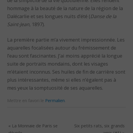
de la simplicité de la vie quotidienne. Elles rendent
hommage à la beauté de la nature de la région de la
Dalécarlie et ses longues nuits d’été (
Danse de la
Saint-Jean
, 1897).
La première partie m’a vivement impressionnée. Les
aquarelles focalisées autour du frémissement de
l’eau sont fascinantes. J’ai moins apprécié la longue
suite de portraits mondains, dont les visages
m’étaient inconnus. Ses huiles de fin de carrière sont
plus intéressantes, même si elles n’égalent pas à
mes yeux la somptuosité de ses aquarelles.
Mettre en favori le
Permalien
.
«
La Monnaie de Paris se
Six petits rats, six grands
dévoile
amis (#1)
»