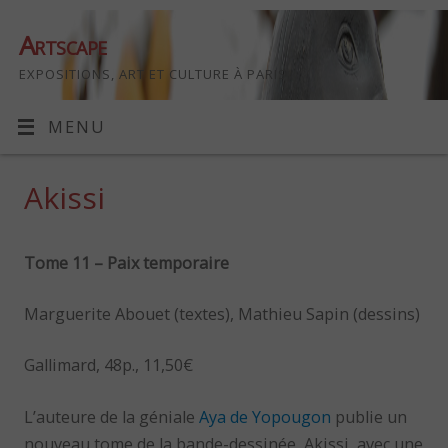
Artscape
EXPOSITIONS, ART ET CULTURE À PARIS
MENU
Akissi
Tome 11 – Paix temporaire
Marguerite Abouet (textes), Mathieu Sapin (dessins)
Gallimard, 48p., 11,50€
L’auteure de la géniale
Aya de Yopougon
publie un
nouveau tome de la bande-dessinée, Akissi, avec une