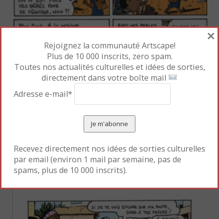
×
Rejoignez la communauté Artscape!
Plus de 10 000 inscrits, zero spam.
Toutes nos actualités culturelles et idées de sorties,
directement dans votre boîte mail
Adresse e-mail*
À la fois enquiquineuse et attendrissante, Akissi
aime par dessus-tout sa grand-mère, qu’elle veut
Recevez directement nos idées de sorties culturelles
sauver des médecins de l’hôpital, pensant qu’ils lui
par email (environ 1 mail par semaine, pas de
veulent la mort.
spams, plus de 10 000 inscrits).