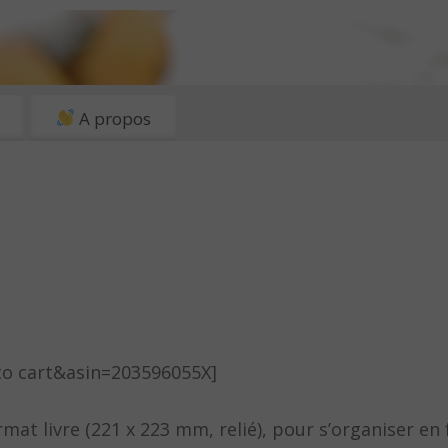
A propos
to cart&asin=203596055X]
mat livre (221 x 223 mm, relié), pour s’organiser en