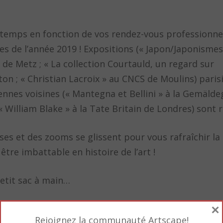
temps en fonction de vos rendez-vous professionnel
es de l’année 2019 ! Expositions (« Japon/Japonisme
 de Metz ; « La collection Courtauld, un regard sur
ton ; « Christian Lacroix » au CNCS de Moulins) paris
ennes voisines (« Mantegna et Bellini » à la Gemäldeg
 William Blake » à la Tate Britain de Londres) sont 
sses et des zooms se glissent pour vous rafraîchir l
tre imbattable en histoire de l’art !
petit sac à main…
×
Rejoignez la communauté Artscape!