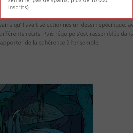
semaine, pas de spams, plus de 10 000
inscrits).
ins qu’il avait sélectionnés un dessin spécifique, a
différents récits. Puis l’équipe s’est rassemblée dans
t apporter de la cohérence à l’ensemble.