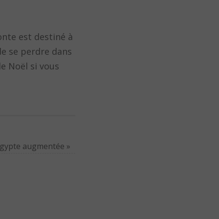
onte est destiné à
 de se perdre dans
de Noël si vous
Égypte augmentée
»