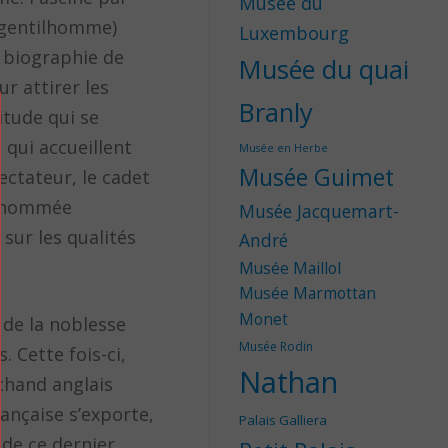
Musée du
 gentilhomme)
Luxembourg
la biographie de
Musée du quai
ur attirer les
Branly
itude qui se
 qui accueillent
Musée en Herbe
Musée Guimet
ectateur, le cadet
le nommée
Musée Jacquemart-
 sur les qualités
André
Musée Maillol
Musée Marmottan
Monet
 de la noblesse
Musée Rodin
 Cette fois-ci,
Nathan
rchand anglais
ançaise s’exporte,
Palais Galliera
de ce dernier