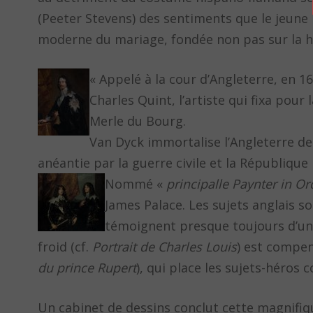
(Peeter Stevens) des sentiments que le jeun
moderne du mariage, fondée non pas sur la hi
« Appelé à la cour d’Angleterre, en 1
Charles Quint, l’artiste qui fixa pour 
Merle du Bourg.
Van Dyck immortalise l’Angleterre des
anéantie par la guerre civile et la République 
Nommé «
principalle Paynter in Or
James Palace. Les sujets anglais s
témoignent presque toujours d’une
froid (cf.
Portrait de Charles Louis
) est compen
du prince Rupert
), qui place les sujets-héros
Un cabinet de dessins conclut cette magnifiqu