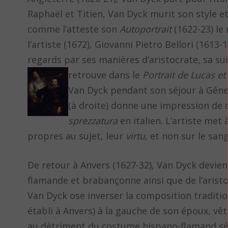
Raphaël et Titien, Van Dyck murit son style 
comme l’atteste son
Autoportrait
(1622-23) le
l’artiste (1672), Giovanni Pietro Bellori (1613
regards par ses manières d’aristocrate, sa su
retrouve dans le
Portrait de Lucas et
Van Dyck pendant son séjour à Gênes:
(à droite) donne une impression de 
sprezzatura
en italien. L’artiste met 
propres au sujet, leur
virtu
, et non sur le sang
De retour à Anvers (1627-32), Van Dyck devient
flamande et brabançonne ainsi que de l’aristo
Van Dyck ose inverser la composition tradition
établi à Anvers) à la gauche de son époux, vê
au détriment du costume hispano-flamand sév