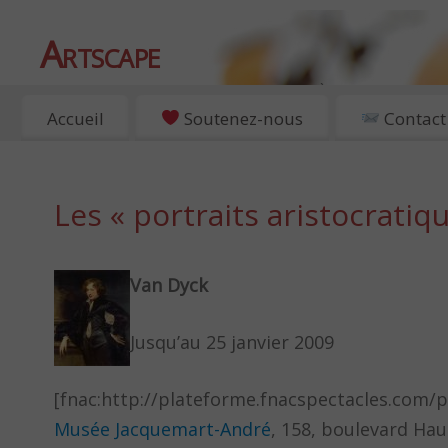
Artscape
EXPOSITIONS, ART ET CULTURE À PARIS
Accueil
Soutenez-nous
Contact
Les « portraits aristocratiq
Van Dyck
Jusqu’au 25 janvier 2009
[fnac:http://plateforme.fnacspectacles.com/
Musée Jacquemart-André
, 158, boulevard Ha