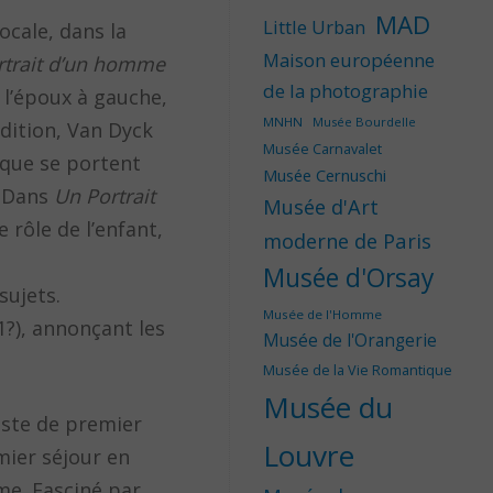
MAD
Little Urban
ocale, dans la
Maison européenne
rtrait d’un homme
de la photographie
 l’époux à gauche,
MNHN
Musée Bourdelle
adition, Van Dyck
Musée Carnavalet
n que se portent
Musée Cernuschi
. Dans
Un Portrait
Musée d'Art
 rôle de l’enfant,
moderne de Paris
Musée d'Orsay
sujets.
Musée de l'Homme
1?), annonçant les
Musée de l'Orangerie
Musée de la Vie Romantique
Musée du
poste de premier
Louvre
mier séjour en
me. Fasciné par