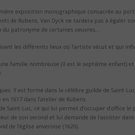
mière exposition monographique consacrée au portr
nti de Rubens, Van Dyck ne tardera pas à égaler so
ion du patronyme de certaines oeuvres…
ant les différents lieux où l’artiste vécut et qui inf
une famille nombreuse (il est le septième enfant) e
.
ques. Il est formé dans la célèbre guilde de Saint-Luc
en 1617 dans l’atelier de Rubens.
 de Saint-Luc, ce qui lui permet d’occuper d’office l
leur de son second et lui demande de l’assister dans
 de l’église anveroise (1620).