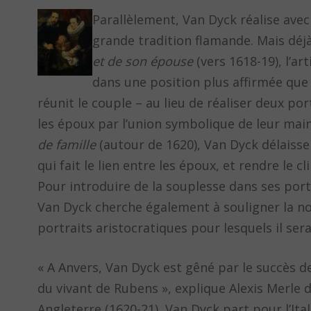
Parallèlement, Van Dyck réalise avec
grande tradition flamande. Mais déj
et de son épouse
(vers 1618-19), l’ar
dans une position plus affirmée que 
réunit le couple – au lieu de réaliser deux por
les époux par l’union symbolique de leur main 
de famille
(autour de 1620), Van Dyck délaisse
qui fait le lien entre les époux, et rendre le c
Pour introduire de la souplesse dans ses portra
Van Dyck cherche également à souligner la no
portraits aristocratiques pour lesquels il sera
« A Anvers, Van Dyck est gêné par le succès de
du vivant de Rubens », explique Alexis Merle 
Angleterre (1620-21), Van Dyck part pour l’It