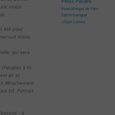
Petit Palais
une vision
Pinacothèque de Paris
ue.
Saltimbanque
Urban Comics
it été pour
poursuit Alexis
elle, qui sera
 chevalier à St.
ein air et
 Ce détachement
que (cf.
Portrait
besoin! – à