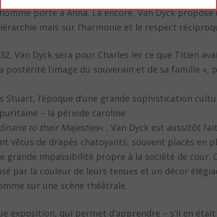
e homme porte à Anna. Là encore, Van Dyck propose 
érarchie mais sur l’harmonie et le respect réciproq
632, Van Dyck sera pour Charles Ier ce que Titien ava
la postérité l’image du souverain et de sa famille », 
 Stuart, l’époque d’une grande sophistication cultur
puritaine – la période caroline.
dinarie to their Majesties
« , Van Dyck est aussitôt fait
ont vêtus de drapés chatoyants, souvent placés en pl
 grande impassibilité propre à la société de cour.
sé par la couleur de leurs tenues et un décor élégia
 comme sur une scène théâtrale.
e exposition, qui permet d’apprendre – s’il en était 