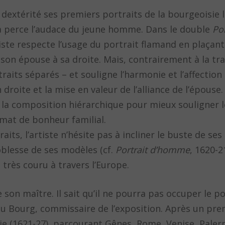
 dextérité ses premiers portraits de la bourgeoisie l
à perce l’audace du jeune homme. Dans le double
Po
tiste respecte l’usage du portrait flamand en plaçant
son épouse à sa droite. Mais, contrairement à la tr
traits séparés – et souligne l’harmonie et l’affectio
droite et la mise en valeur de l’alliance de l’épouse
 la composition hiérarchique pour mieux souligner le
limat de bonheur familial.
its, l’artiste n’hésite pas à incliner le buste de ses 
blesse de ses modèles (cf.
Portrait d’homme
, 1620-2
 très couru à travers l’Europe.
 son maître. Il sait qu’il ne pourra pas occuper le 
du Bourg, commissaire de l’exposition. Après un pre
alie (1621-27), parcourant Gênes, Rome, Venise, Paler