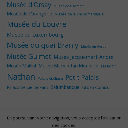
Musée d'Orsay
Musée de l'Homme
Musée de l'Orangerie
Musée de la Vie Romantique
Musée du Louvre
Musée du Luxembourg
Musée du quai Branly
Musée en Herbe
Musée Guimet
Musée Jacquemart-André
Musée Maillol
Musée Marmottan Monet
Musée Rodin
Nathan
Petit Palais
Palais Galliera
Saltimbanque
Urban Comics
Pinacothèque de Paris
En poursuivant votre navigation, vous acceptez l'utilisation
des cookies.
Artscape
| Fièrement propulsé par
Mantra
&
WordPress.