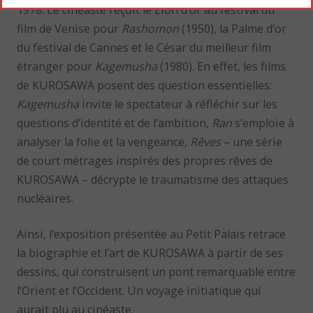
1978. Le cinéaste reçoit le Lion d’or au festival du
film de Venise pour
Rashomon
(1950)
,
la Palme d’or
du festival de Cannes et le César du meilleur film
étranger pour
Kagemusha
(1980). En effet, les films
de KUROSAWA posent des question essentielles:
Kagemusha
invite le spectateur à réfléchir sur les
questions d’identité et de l’ambition,
Ran
s’emploie à
analyser la folie et la vengeance,
Rêves
– une série
de court métrages inspirés des propres rêves de
KUROSAWA – décrypte le traumatisme des attaques
nucléaires.
Ainsi, l’exposition présentée au Petit Palais retrace
la biographie et l’art de KUROSAWA à partir de ses
dessins, qui construisent un pont remarquable entre
l’Orient et l’Occident. Un voyage initiatique qui
aurait plu au cinéaste.