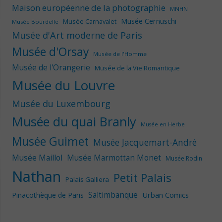
Maison européenne de la photographie
MNHN
Musée Cernuschi
Musée Carnavalet
Musée Bourdelle
Musée d'Art moderne de Paris
Musée d'Orsay
Musée de l'Homme
Musée de l'Orangerie
Musée de la Vie Romantique
Musée du Louvre
Musée du Luxembourg
Musée du quai Branly
Musée en Herbe
Musée Guimet
Musée Jacquemart-André
Musée Maillol
Musée Marmottan Monet
Musée Rodin
Nathan
Petit Palais
Palais Galliera
Saltimbanque
Urban Comics
Pinacothèque de Paris