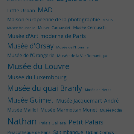
MAD
Little Urban
Maison européenne de la photographie
MNHN
Musée Cernuschi
Musée Carnavalet
Musée Bourdelle
Musée d'Art moderne de Paris
Musée d'Orsay
Musée de l'Homme
Musée de l'Orangerie
Musée de la Vie Romantique
Musée du Louvre
Musée du Luxembourg
Musée du quai Branly
Musée en Herbe
Musée Guimet
Musée Jacquemart-André
Musée Maillol
Musée Marmottan Monet
Musée Rodin
Nathan
Petit Palais
Palais Galliera
Saltimbanque
Urban Comics
Pinacothèque de Paris