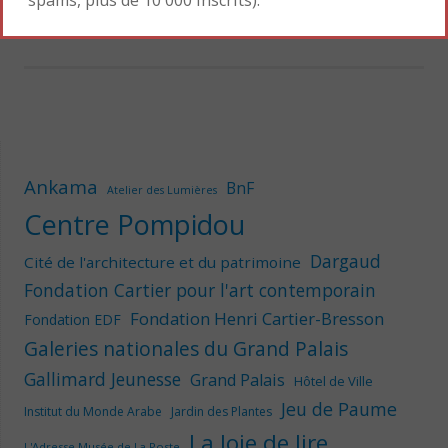
Lire la suite
→
Ankama
BnF
Atelier des Lumières
Centre Pompidou
Dargaud
Cité de l'architecture et du patrimoine
Fondation Cartier pour l'art contemporain
Fondation Henri Cartier-Bresson
Fondation EDF
Galeries nationales du Grand Palais
Gallimard Jeunesse
Grand Palais
Hôtel de Ville
Jeu de Paume
Institut du Monde Arabe
Jardin des Plantes
La Joie de lire
L'Adresse Musée de La Poste