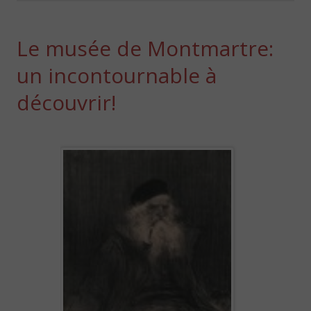
Le musée de Montmartre:
un incontournable à
découvrir!