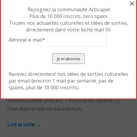
×
Rejoignez la communauté Artscape!
Jusqu’au 13 janvier 2013 –
Plus de 10 000 inscrits, zero spam.
Prolongation jusqu’au 2 juin
Toutes nos actualités culturelles et idées de sorties,
2013
directement dans votre boîte mail
Adresse e-mail*
Musée de Montmartre
, 12 rue Cortot, Paris XVIII
Recevez directement nos idées de sorties culturelles
Si la fin du XIXe rime avec « fin de siècle » dans son
par email (environ 1 mail par semaine, pas de
sens décadent, le XXe siècle jouit du qualificatif
spams, plus de 10 000 inscrits).
de »Belle Époque », en raison de l’optimisme et de
l’enthousiasme ambiant. L’histoire du cabaret Le
Chat Noir en est un bel exemple.
Lire la suite
→