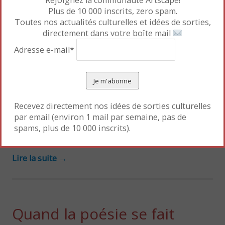
Rejoignez la communauté Artscape!
Plus de 10 000 inscrits, zero spam.
Maison de Victor Hugo
, 6 place des Vosges, Paris IV
Toutes nos actualités culturelles et idées de sorties,
directement dans votre boîte mail
Adresse e-mail*
Loin de l’image d’Epinal d’un Victor Hugo maître des
poésies que l’on apprend par coeur à l’école, la
Maison de Victor Hugo propose une vision du poète
un brin plus subversive, en le confrontant aux
Recevez directement nos idées de sorties culturelles
par email (environ 1 mail par semaine, pas de
surréalistes. Nous étions loin d’imaginer qu’ils
spams, plus de 10 000 inscrits).
avaient autant d’affinités intellectuelles…
Lire la suite
→
Quand la poésie se fait