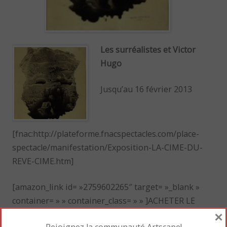
Les surréalistes et Victor
Hugo
Jusqu’au 16 février 2013
[fnac:http://plateforme.fnacspectacles.com/place-
spectacle/manifestation/Exposition-LA-CIME-DU-
REVE-CIME.htm]
[amazon_link id= »2759602265″ target= »_blank »
container= » » container_class= » » ]ACHETER LE
×
CATALOGUE DE L’EXPOSITION[/amazon_link]