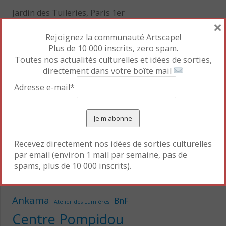
Jardin des Tuileries, Paris 1er
×
Rejoignez la communauté Artscape!
C’est la 13e édition de la manifestation « Jardins,
Plus de 10 000 inscrits, zero spam.
Jardin aux Tuileries », mais c’est la première fois que
Toutes nos actualités culturelles et idées de sorties,
je la découvre ! Avec bonheur malgré le temps
directement dans votre boîte mail
déplorable de ces derniers jours. Un petit conseil :
Adresse e-mail*
allez-y en bottes, le terrain est plus que boueux !
Lire la suite
→
Recevez directement nos idées de sorties culturelles
par email (environ 1 mail par semaine, pas de
spams, plus de 10 000 inscrits).
Ankama
BnF
Atelier des Lumières
Centre Pompidou