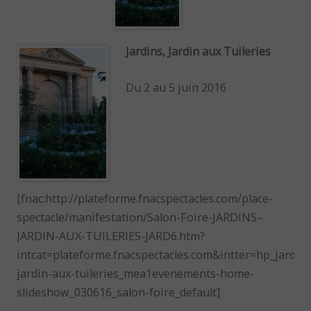
Jardins, Jardin aux Tuileries
Du 2 au 5 juin 2016
[fnac:http://plateforme.fnacspectacles.com/place-
spectacle/manifestation/Salon-Foire-JARDINS–
JARDIN-AUX-TUILERIES-JARD6.htm?
intcat=plateforme.fnacspectacles.com&intter=hp_jardins
jardin-aux-tuileries_mea1evenements-home-
slideshow_030616_salon-foire_default]