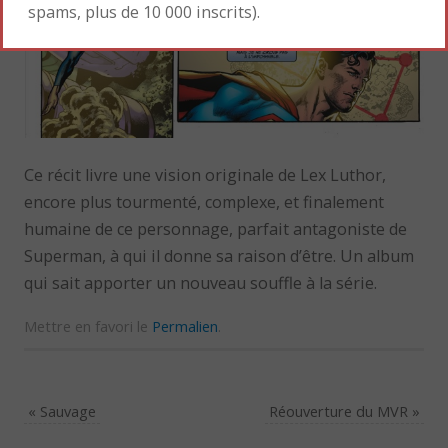
spams, plus de 10 000 inscrits).
Ce récit livre une vision originale de Lex Luthor,
encore plus tourmenté, complexe, et finalement
humaine de ce personnage, parfait antagoniste de
Superman, à qui il donne sa raison d’être. Un album
qui sait apporter un nouveau souffle à la série.
Mettre en favori le
Permalien
.
«
Sauvage
Réouverture du MVR
»